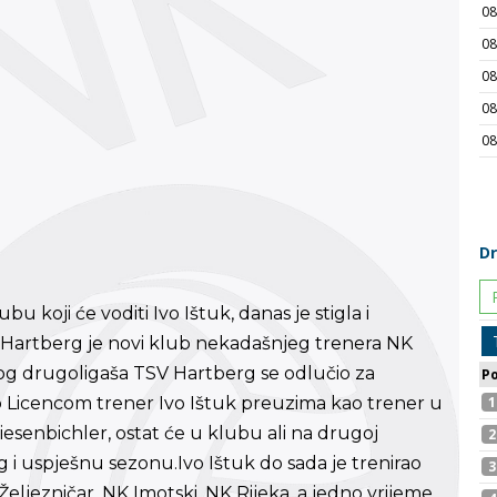
koji će voditi Ivo Ištuk, danas je stigla i
SV Hartberg je novi klub nekadašnjeg trenera NK
skog drugoligaša TSV Hartberg se odlučio za
 Licencom trener Ivo Ištuk preuzima kao trener u
esenbichler, ostat će u klubu ali na drugoj
g i uspješnu sezonu.
Ivo Ištuk do sada je trenirao
Željezničar, NK Imotski, NK Rijeka, a jedno vrijeme