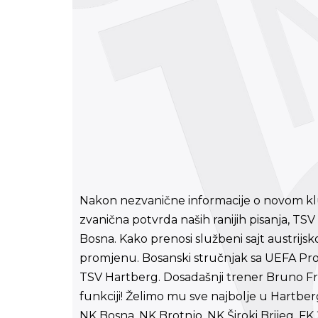
Nakon nezvanične informacije o novom klubu 
zvanična potvrda naših ranijih pisanja, T
Bosna. Kako prenosi službeni sajt austrij
promjenu. Bosanski stručnjak sa UEFA Pro
TSV Hartberg. Dosadašnji trener Bruno Fri
funkciji! Želimo mu sve najbolje u Hartber
NK Bosna, NK Brotnjo, NK Široki Brijeg, FK 