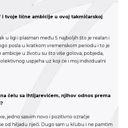
i tvoje lične ambicije u ovoj takmičarskoj
 u ligi i plasman među 5 najboljih što je realan i
mnogo posla u kratkom vremenskom periodu i to je
 ambicije u životu su što više golova, pobjeda,
kolektivnog uspjeha uz koji će i moj individualni
na čelu sa Ihtijarevićem, njihov odnos prema
n?
e, jedno sasvim novo i pozitivno ozračje
iše od hiljadu riječi. Dugo sam u klubu i ne pamtim