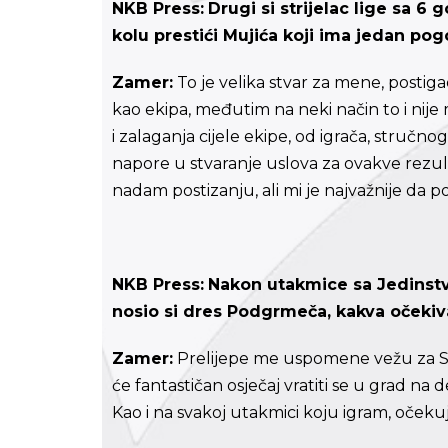
NKB Press:
Drugi si strijelac lige sa 6
kolu prestići Mujića koji ima jedan po
Zamer:
To je velika stvar za mene, postig
kao ekipa, međutim na neki način to i nije
i zalaganja cijele ekipe, od igrača, struč
napore u stvaranje uslova za ovakve rezul
nadam postizanju, ali mi je najvažnije da p
NKB Press:
Nakon utakmice sa Jedinst
nosio si dres Podgrmeča, kakva očeki
Zamer:
Prelijepe me uspomene vežu za San
će fantastičan osječaj vratiti se u grad na
Kao i na svakoj utakmici koju igram, očeku