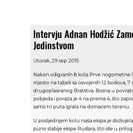
Intervju Adnan Hodžić Zam
Jedinstvom
Utorak, 29 sep 2015
Nakon odigranih 8 kola Prve nogometne li
mjesto na tabeli sa osvojenih 12 bodova, 7
drugoplasiranog Bratstva. Bosna u povratni
pobjeda i poraza je 4 na prema 4, što zapra
samo tri puta igrala na domaćem terenu.
U posljednjem kolu naša ekipa je doživjel
puno slabije ekipe Rudara, što ide u prilog 