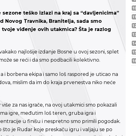
sezone teško izlazi na kraj sa “davljenicima”
od Novog Travnika, Branitelja, sada smo
 tvoje viđenje ovih utakmica? Šta je razlog
kako najlošije izdanje Bosne u ovoj sezoni, splet
 može se reći i da smo podbacili kolektivno.
rda i borbena ekipa i samo loš raspored je uticao na
dova, mislim da im do kraja prvenestva niko neće
 više za nas igrače, na ovoj utakmici smo pokazali
ma igre, međutim loš teren, gruba igra i
ntracije u finišu i nespretno smo primili pogodak.
što je Rudar koje preskaču igru i valjaju se po