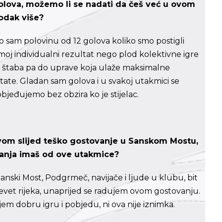
 golova, možemo li se nadati da češ već u ovom
godak više?
ao sam polovinu od 12 golova koliko smo postigli
 moj individualni rezultat nego plod kolektivne igre
nog štaba pa do uprave koja ulaže maksimalne
tate. Gladan sam golova i u svakoj utakmici se
objeđujemo bez obzira ko je stijelac.
vom slijed teško gostovanje u Sanskom Mostu,
vanja imaš od ove utakmice?
ski Most, Podgrmeč, navijače i ljude u klubu, bit
 devet rijeka, unaprijed se radujem ovom gostovanju.
jem dobru igru i pobjedu, ni ova nije iznimka.