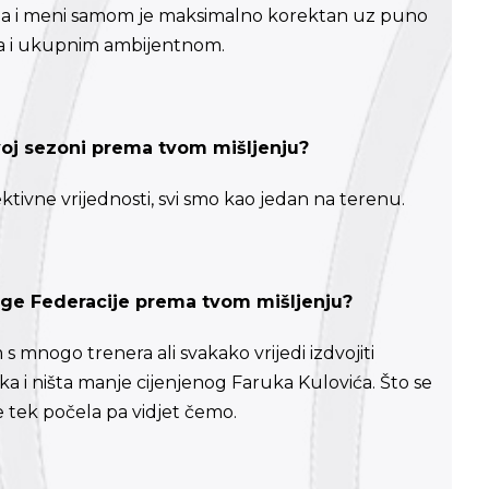
pi a i meni samom je maksimalno korektan uz puno
ma i ukupnim ambijentnom.
voj sezoni prema tvom mišljenju?
ktivne vrijednosti, svi smo kao jedan na terenu.
 lige Federacije prema tvom mišljenju?
s mnogo trenera ali svakako vrijedi izdvojiti
ka i ništa manje cijenjenog Faruka Kulovića. Što se
je tek počela pa vidjet čemo.