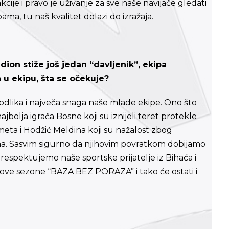
ije i pravo je uživanje za sve naše navijače gledati
ama, tu naš kvalitet dolazi do izražaja.
ion stiže još jedan “davljenik”, ekipa
 u ekipu, šta se očekuje?
 odlika i največa snaga naše mlade ekipe. Ono što
jbolja igrača Bosne koji su iznijeli teret protekle
hmeta i Hodžić Meldina koji su nažalost zbog
a. Sasvim sigurno da njihovim povratkom dobijamo
 respektujemo naše sportske prijatelje iz Bihaća i
 je ove sezone “BAZA BEZ PORAZA” i tako će ostati i