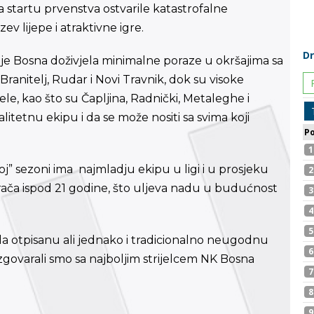
 startu prvenstva ostvarile katastrofalne
v lijepe i atraktivne igre.
 je Bosna doživjela minimalne poraze u okršajima sa
Branitelj, Rudar i Novi Travnik, dok su visoke
le, kao što su Čapljina, Radnički, Metaleghe i
itetnu ekipu i da se može nositi sa svima koji
” sezoni ima najmladju ekipu u ligi i u prosjeku
rača ispod 21 godine, što uljeva nadu u budućnost
 otpisanu ali jednako i tradicionalno neugodnu
zgovarali smo sa najboljim strijelcem NK Bosna