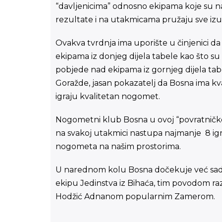
“davljenicima” odnosno ekipama koje su na
rezultate i na utakmicama pružaju sve izuze
Ovakva tvrdnja ima uporište u činjenici da
ekipama iz donjeg dijela tabele kao što su 
pobjede nad ekipama iz gornjeg dijela tabe
Goražde, jasan pokazatelj da Bosna ima kval
igraju kvalitetan nogomet.
Nogometni klub Bosna u ovoj “povratničkoj
na svakoj utakmici nastupa najmanje 8 ig
nogometa na našim prostorima.
U narednom kolu Bosna dočekuje već sada
ekipu Jedinstva iz Bihaća, tim povodom ra
Hodžić Adnanom popularnim Zamerom.