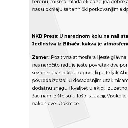
terenu, mi smo mlada ekipa željna dobre akc
nas u okršaju sa tehnički potkovanijim ekip
NKB Press:
U narednom kolu na naš stad
Jedinstva iz Bihaća, kakva je atmosfera
Zamer:
Pozitivna atmosfera i jeste glavna
nas naročito raduje jeste povratak dva pona
sezone i uveli ekipu u prvu ligu, Frljak A
povreda izostali u dosadašnjim utakmicam
dodatnu snagu i kvalitet u ekipi. Izuzetno
žao nam je što su u lošoj situaciji, Visoko
nakon ove utakmice.