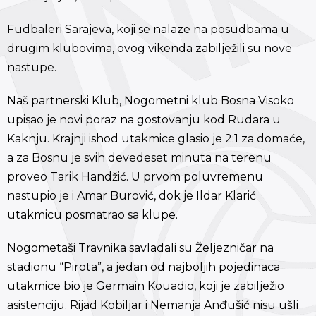
Fudbaleri Sarajeva, koji se nalaze na posudbama u
drugim klubovima, ovog vikenda zabilježili su nove
nastupe.
Naš partnerski Klub, Nogometni klub Bosna Visoko
upisao je novi poraz na gostovanju kod Rudara u
Kaknju. Krajnji ishod utakmice glasio je 2:1 za domaće,
a za Bosnu je svih devedeset minuta na terenu
proveo Tarik Handžić. U prvom poluvremenu
nastupio je i Amar Burović, dok je Ildar Klarić
utakmicu posmatrao sa klupe.
Nogometaši Travnika savladali su Željezničar na
stadionu “Pirota”, a jedan od najboljih pojedinaca
utakmice bio je Germain Kouadio, koji je zabilježio
asistenciju. Rijad Kobiljar i Nemanja Anđušić nisu ušli