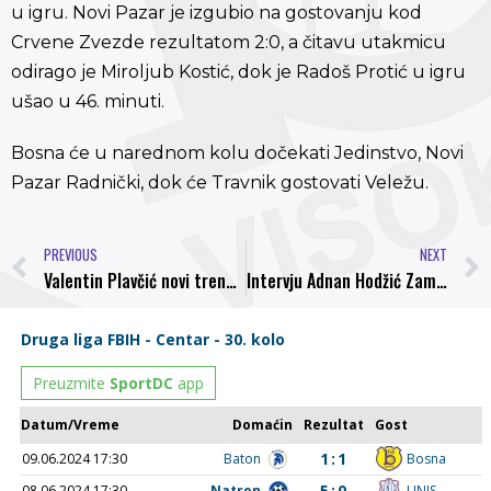
u igru. Novi Pazar je izgubio na gostovanju kod
Crvene Zvezde rezultatom 2:0, a čitavu utakmicu
odirago je Miroljub Kostić, dok je Radoš Protić u igru
ušao u 46. minuti.
Bosna će u narednom kolu dočekati Jedinstvo, Novi
Pazar Radnički, dok će Travnik gostovati Veležu.
PREVIOUS
NEXT
Valentin Plavčić novi trener Novog Travnika
Intervju Adnan Hodžić Zamer – Najava utakmice sa Jedinstvom