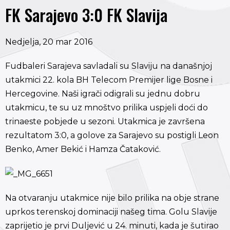
FK Sarajevo 3:0 FK Slavija
Nedjelja, 20 mar 2016
Fudbaleri Sarajeva savladali su Slaviju na današnjoj
utakmici 22. kola BH Telecom Premijer lige Bosne i
Hercegovine. Naši igrači odigrali su jednu dobru
utakmicu, te su uz mnoštvo prilika uspjeli doći do
trinaeste pobjede u sezoni. Utakmica je završena
rezultatom 3:0, a golove za Sarajevo su postigli Leon
Benko, Amer Bekić i Hamza Čataković.
Na otvaranju utakmice nije bilo prilika na obje strane
uprkos terenskoj dominaciji našeg tima. Golu Slavije
zaprijetio je prvi Duljević u 24. minuti, kada je šutirao