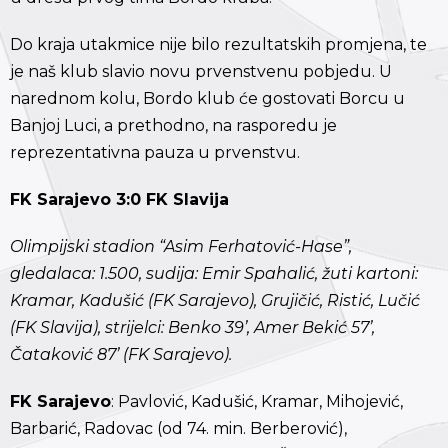
Do kraja utakmice nije bilo rezultatskih promjena, te
je naš klub slavio novu prvenstvenu pobjedu. U
narednom kolu, Bordo klub će gostovati Borcu u
Banjoj Luci, a prethodno, na rasporedu je
reprezentativna pauza u prvenstvu.
FK Sarajevo 3:0 FK Slavija
Olimpijski stadion “Asim Ferhatović-Hase”,
gledalaca: 1.500, sudija: Emir Spahalić, žuti kartoni:
Kramar, Kadušić (FK Sarajevo), Grujičić, Ristić, Lučić
(FK Slavija), strijelci: Benko 39’, Amer Bekić 57’,
Čataković 87’ (FK Sarajevo).
FK Sarajevo
: Pavlović, Kadušić, Kramar, Mihojević,
Barbarić, Radovac (od 74. min. Berberović),