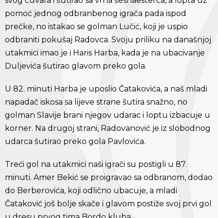
svog čuvara i šutirao sa vrha šesnaesterca, a lopta uz
pomoć jednog odbranbenog igrača pada ispod
prečke, no istakao se golman Lučić, koji je uspio
odbraniti pokušaj Radovca. Svoju priliku na današnjoj
utakmici imao je i Haris Harba, kada je na ubacivanje
Duljevića šutirao glavom preko gola.
U 82. minuti Harba je uposlio Čatakovića, a naš mladi
napadač iskosa sa lijeve strane šutira snažno, no
golman Slavije brani njegov udarac i loptu izbacuje u
korner. Na drugoj strani, Radovanović je iz slobodnog
udarca šutirao preko gola Pavlovića.
Treći gol na utakmici naši igrači su postigli u 87.
minuti. Amer Bekić se proigravao sa odbranom, dodao
do Berberovića, koji odlično ubacuje, a mladi
Čataković još bolje skače i glavom postiže svoj prvi gol
u dresu prvog tima Bordo kluba.