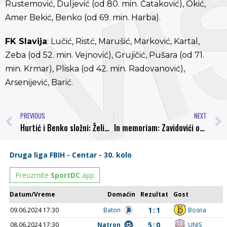
Rustemović, Duljević (od 80. min. Čataković), Okić,
Amer Bekić, Benko (od 69. min. Harba).
FK Slavija
: Lučić, Ristć, Marušić, Marković, Kartal,
Zeba (od 52. min. Vejnović), Grujičić, Pušara (od 71.
min. Krmar), Pliska (od 42. min. Radovanović),
Arsenijević, Barić.
PREVIOUS
NEXT
Hurtić i Benko složni: Želimo pobjedu protiv Slavije
In memoriam: Zavidovići ostali bez Vildana Hamidičevića