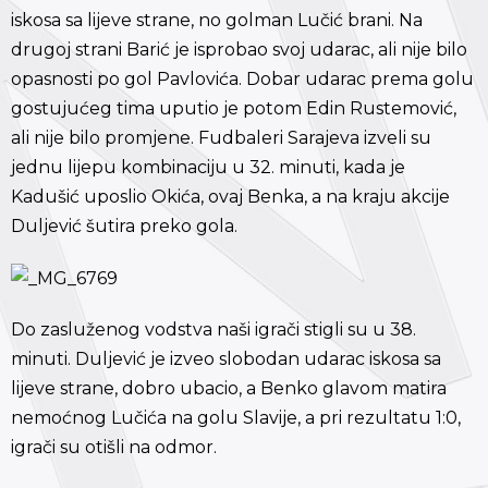
iskosa sa lijeve strane, no golman Lučić brani. Na
drugoj strani Barić je isprobao svoj udarac, ali nije bilo
opasnosti po gol Pavlovića. Dobar udarac prema golu
gostujućeg tima uputio je potom Edin Rustemović,
ali nije bilo promjene. Fudbaleri Sarajeva izveli su
jednu lijepu kombinaciju u 32. minuti, kada je
Kadušić uposlio Okića, ovaj Benka, a na kraju akcije
Duljević šutira preko gola.
Do zasluženog vodstva naši igrači stigli su u 38.
minuti. Duljević je izveo slobodan udarac iskosa sa
lijeve strane, dobro ubacio, a Benko glavom matira
nemoćnog Lučića na golu Slavije, a pri rezultatu 1:0,
igrači su otišli na odmor.