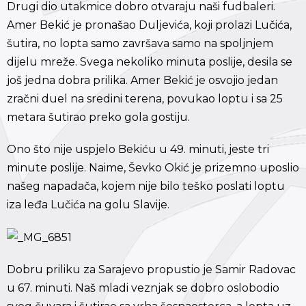
Drugi dio utakmice dobro otvaraju naši fudbaleri.
Amer Bekić je pronašao Duljevića, koji prolazi Lučića,
šutira, no lopta samo završava samo na spoljnjem
dijelu mreže. Svega nekoliko minuta poslije, desila se
još jedna dobra prilika. Amer Bekić je osvojio jedan
zračni duel na sredini terena, povukao loptu i sa 25
metara šutirao preko gola gostiju.
Ono što nije uspjelo Bekiću u 49. minuti, jeste tri
minute poslije. Naime, Ševko Okić je prizemno uposlio
našeg napadača, kojem nije bilo teško poslati loptu
iza leđa Lučića na golu Slavije.
Dobru priliku za Sarajevo propustio je Samir Radovac
u 67. minuti. Naš mladi veznjak se dobro oslobodio