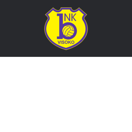
Adresa
Nogometni klub BOSNA
Stadion Luke, 71300 Visoko
Bosnia and Herzegovina
Kontakt