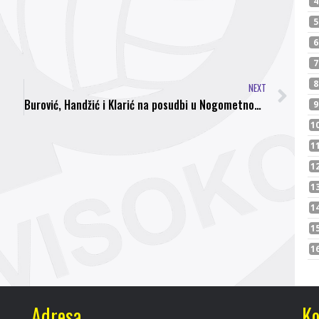
NEXT
Burović, Handžić i Klarić na posudbi u Nogometnom klubu Bosna Visoko
Adresa
Ko