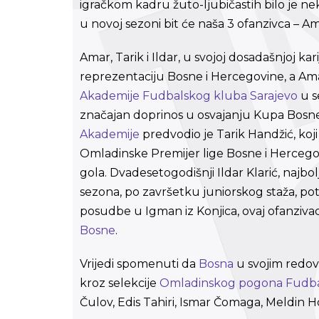
igračkom kadru žuto-ljubičastih bilo je n
u novoj sezoni bit će naša 3 ofanzivca – Ama
Amar, Tarik i Ildar, u svojoj dosadašnjoj kar
reprezentaciju Bosne i Hercegovine, a Ama
Akademije Fudbalskog kluba Sarajevo
u s
značajan doprinos u osvajanju Kupa Bosne
Akademije
predvodio je Tarik Handžić, koji 
Omladinske Premijer lige Bosne i Hercegov
gola. Dvadesetogodišnji Ildar Klarić, najbol
sezona, po završetku juniorskog staža, po
posudbe u Igman iz Konjica, ovaj ofanziv
Bosne
.
Vrijedi spomenuti da
Bosna
u svojim redovi
kroz selekcije
Omladinskog pogona
Fudba
Čulov, Edis Tahiri, Ismar Čomaga, Meldin H