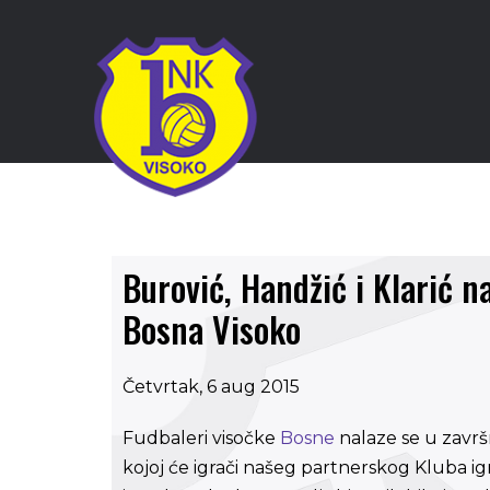
Burović, Handžić i Klarić
Bosna Visoko
Četvrtak, 6 aug 2015
Fudbaleri visočke
Bosne
nalaze se u završ
kojoj će igrači našeg partnerskog Kluba igra