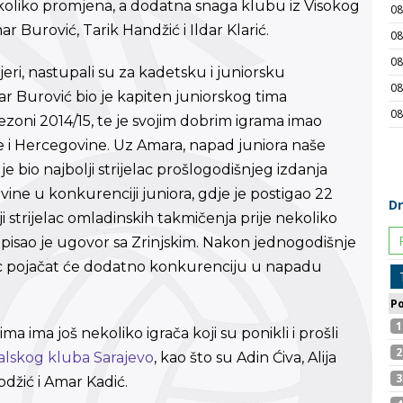
ekoliko promjena, a dodatna snaga klubu iz Visokog
r Burović, Tarik Handžić i Ildar Klarić.
ijeri, nastupali su za kadetsku i juniorsku
r Burović bio je kapiten juniorskog tima
ezoni 2014/15, te je svojim dobrim igrama imao
 i Hercegovine. Uz Amara, napad juniora naše
je bio najbolji strijelac prošlogodišnjeg izdanja
ine u konkurenciji juniora, gdje je postigao 22
ji strijelac omladinskih takmičenja prije nekoliko
tpisao je ugovor sa Zrinjskim. Nakon jednogodišnje
ac pojačat će dodatno konkurenciju u napadu
ma ima još nekoliko igrača koji su ponikli i prošli
lskog kluba Sarajevo
, kao što su Adin Ćiva, Alija
odžić i Amar Kadić.