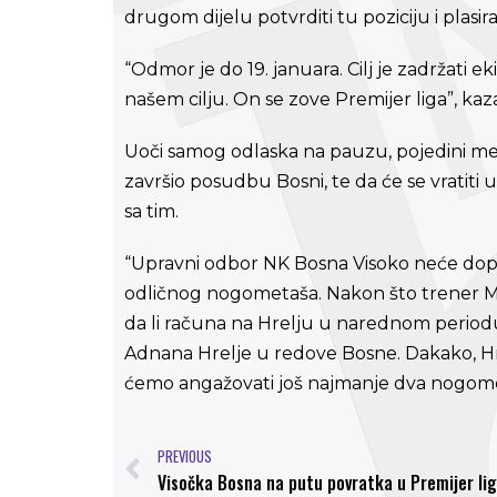
drugom dijelu potvrditi tu poziciju i plasira
“Odmor je do 19. januara. Cilj je zadržati ek
našem cilju. On se zove Premijer liga”, ka
Uoči samog odlaska na pauzu, pojedini medi
završio posudbu Bosni, te da će se vratiti
sa tim.
“Upravni odbor NK Bosna Visoko neće dopu
odličnog nogometaša. Nakon što trener Ml
da li računa na Hrelju u narednom period
Adnana Hrelje u redove Bosne. Dakako, Hre
ćemo angažovati još najmanje dva nogometa
PREVIOUS