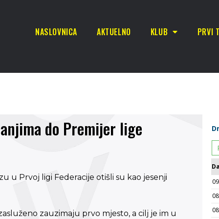
NASLOVNICA
AKTUELNO
KLUB
PRVI 
čanjima do Premijer lige
 Prvoj ligi Federacije otišli su kao jesenji
asluženo zauzimaju prvo mjesto, a cilj je im u