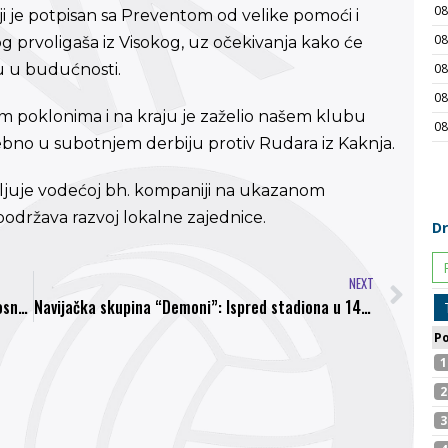
oji je potpisan sa Preventom od velike pomoći i
 prvoligaša iz Visokog, uz očekivanja kako će
u u budućnosti.
m poklonima i na kraju je zaželio našem klubu
bno u subotnjem derbiju protiv Rudara iz Kaknja.
ljuje vodećoj bh. kompaniji na ukazanom
 podržava razvoj lokalne zajednice.
NEXT
VGT Osiguranje produžilo sponzorstvo sa NK Bosna Visoko
Navijačka skupina “Demoni”: Ispred stadiona u 14.30 sati pa zajednički odlazak na gostovanje u Kakanj