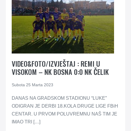
VIDEO&FOTO/IZVJEŠTAJ : REMI U
VISOKOM – NK BOSNA 0:0 NK ČELIK
Subota 25 Marta 2023
DANAS NA GRADSKOM STADIONU “LUKE”
ODIGRAN JE DERBI 18.KOLA DRUGE LIGE FBiH
CENTAR. U PRVOM POLUVREMNU NAŠ TIM JE
IMAO TRI […]