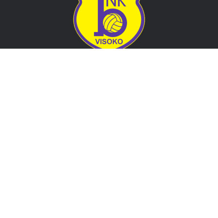
Adresa
Nogometni klub BOSNA
Stadion Luke, 71300 Visoko
Bosnia and Herzegovina
Kontakt
E-Pošta
: nkbosna.visoko@gmail.com