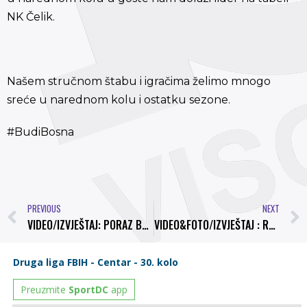
NK Čelik.
Našem stručnom štabu i igračima želimo mnogo
sreće u narednom kolu i ostatku sezone.
#BudiBosna
PREVIOUS
NEXT
VIDEO/IZVJEŠTAJ: PORAZ BOSNE! NK BOSNA 1-3 FK MOSCANICA
VIDEO&FOTO/IZVJEŠTAJ : REMI U VISOKOM – NK BOSNA 0:0 NK ČELIK