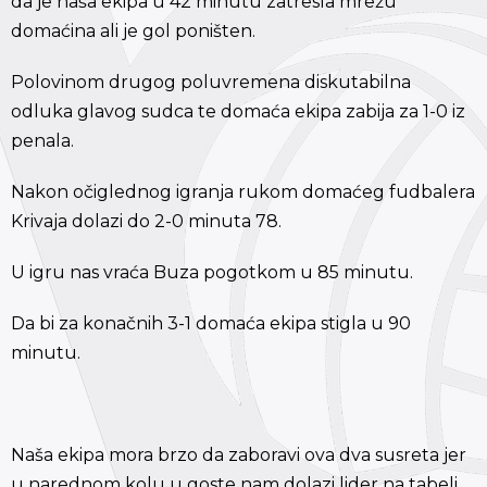
da je naša ekipa u 42 minutu zatresla mrežu
domaćina ali je gol poništen.
Polovinom drugog poluvremena diskutabilna
odluka glavog sudca te domaća ekipa zabija za 1-0 iz
penala.
Nakon očiglednog igranja rukom domaćeg fudbalera
Krivaja dolazi do 2-0 minuta 78.
U igru nas vraća Buza pogotkom u 85 minutu.
Da bi za konačnih 3-1 domaća ekipa stigla u 90
minutu.
Naša ekipa mora brzo da zaboravi ova dva susreta jer
u narednom kolu u goste nam dolazi lider na tabeli