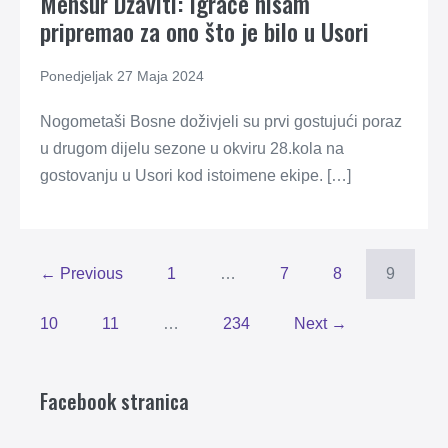
Mensur Džaviti: Igrače nisam
pripremao za ono što je bilo u Usori
Ponedjeljak 27 Maja 2024
Nogometaši Bosne doživjeli su prvi gostujući poraz
u drugom dijelu sezone u okviru 28.kola na
gostovanju u Usori kod istoimene ekipe. […]
← Previous
1
…
7
8
9
10
11
…
234
Next →
Facebook stranica