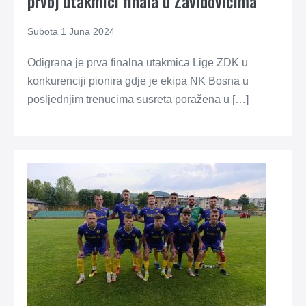
prvoj utakmici finala u Zavidovićima
Subota 1 Juna 2024
Odigrana je prva finalna utakmica Lige ZDK u
konkurenciji pionira gdje je ekipa NK Bosna u
posljednjim trenucima susreta poražena u […]