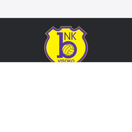
Adresa
Nogometni klub BOSNA
Stadion Luke, 71300 Visoko
Bosnia and Herzegovina