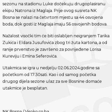
sezonu na stadionu Luke dočekuju drugoplasiranu
ekipu Natrona iz Maglaja. Prije ovog susreta NK
Bosna se nalazi na četvrtom mjestu sa 44 osvojena
boda, dok gosti iz Maglaja imaju 56 osvojenih bodova.
Nažalost visočki tim će biti oslabljen neigranjem Tarika
Zukića i Eldara Jusufovića zbog tri žuta kartona, a od
ranije prvenstvo je završeno za povrijeđene Lorisa
Kureviju i Emina Seferovića.
Utakmica se igra u nedjelju 02.06.2024.godine sa
početkom od 17:30sati. Kao i od samog početka
drugog dijela sezone ulaz za sve Bosnine domaće
utakmice je besplatan.
NK Bosna / Visoko.co.ba