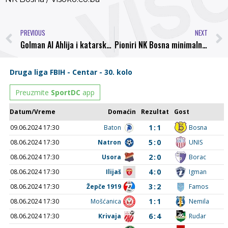
PREVIOUS
NEXT
Golman Al Ahlija i katarske reprezentacije poklonio rukavice golmanu NK Bosna Tariku Šukriji
Pioniri NK Bosna minimalno poraženi u prvoj utakmici finala u Zavidovićima