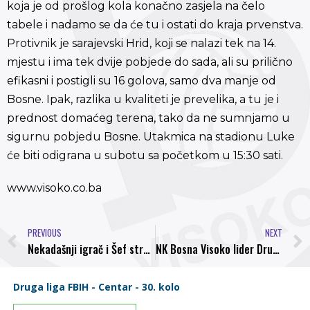
koja je od prošlog kola konačno zasjela na čelo
tabele i nadamo se da će tu i ostati do kraja prvenstva.
Protivnik je sarajevski Hrid, koji se nalazi tek na 14.
mjestu i ima tek dvije pobjede do sada, ali su prilično
efikasni i postigli su 16 golova, samo dva manje od
Bosne. Ipak, razlika u kvaliteti je prevelika, a tu je i
prednost domaćeg terena, tako da ne sumnjamo u
sigurnu pobjedu Bosne. Utakmica na stadionu Luke
će biti odigrana u subotu sa početkom u 15:30 sati.
www.visoko.co.ba
PREVIOUS
NEXT
Nekadašnji igrač i Šef stručnog štaba NK Bosna, niže uspjeh za uspjehom sa ekipom iz Gabele
NK Bosna Visoko lider Druge lige Centar