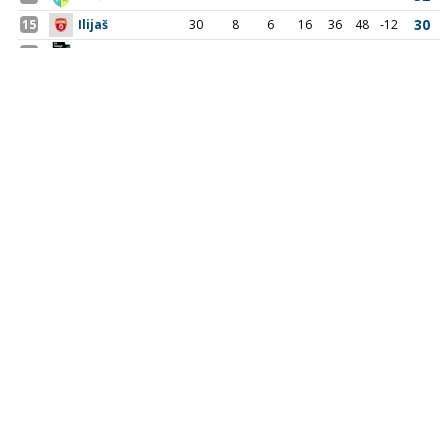
Adresa
Nogometni klub BOSNA
Stadion Luke, 71300 Visoko