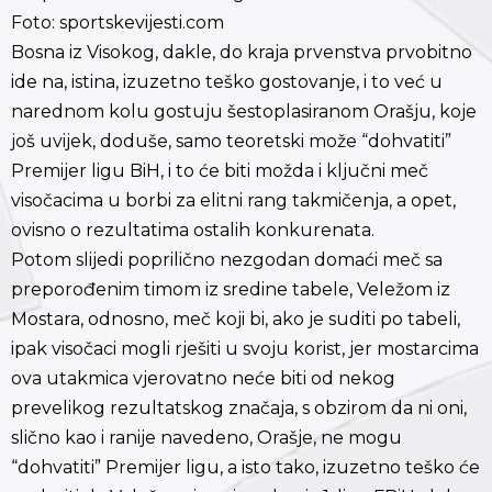
Foto: sportskevijesti.com
Bosna iz Visokog, dakle, do kraja prvenstva prvobitno
ide na, istina, izuzetno teško gostovanje, i to već u
narednom kolu gostuju šestoplasiranom Orašju, koje
još uvijek, doduše, samo teoretski može “dohvatiti”
Premijer ligu BiH, i to će biti možda i ključni meč
visočacima u borbi za elitni rang takmičenja, a opet,
ovisno o rezultatima ostalih konkurenata.
Potom slijedi poprilično nezgodan domaći meč sa
preporođenim timom iz sredine tabele, Veležom iz
Mostara, odnosno, meč koji bi, ako je suditi po tabeli,
ipak visočaci mogli rješiti u svoju korist, jer mostarcima
ova utakmica vjerovatno neće biti od nekog
prevelikog rezultatskog značaja, s obzirom da ni oni,
slično kao i ranije navedeno, Orašje, ne mogu
“dohvatiti” Premijer ligu, a isto tako, izuzetno teško će