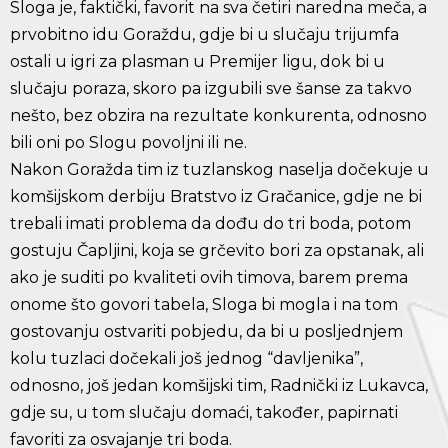
Sloga je, faktički, favorit na sva četiri naredna meča, a
prvobitno idu Goraždu, gdje bi u slučaju trijumfa
ostali u igri za plasman u Premijer ligu, dok bi u
slučaju poraza, skoro pa izgubili sve šanse za takvo
nešto, bez obzira na rezultate konkurenta, odnosno
bili oni po Slogu povoljni ili ne.
Nakon Goražda tim iz tuzlanskog naselja dočekuje u
komšijskom derbiju Bratstvo iz Gračanice, gdje ne bi
trebali imati problema da dođu do tri boda, potom
gostuju Čapljini, koja se grčevito bori za opstanak, ali
ako je suditi po kvaliteti ovih timova, barem prema
onome što govori tabela, Sloga bi mogla i na tom
gostovanju ostvariti pobjedu, da bi u posljednjem
kolu tuzlaci dočekali još jednog “davljenika”,
odnosno, još jedan komšijski tim, Radnički iz Lukavca,
gdje su, u tom slučaju domaći, također, papirnati
favoriti za osvajanje tri boda.