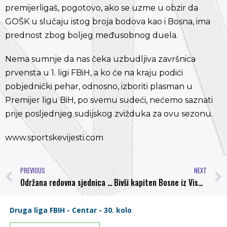
premijerligaš, pogotovo, ako se uzme u obzir da
GOŠK u slučaju istog broja bodova kao i Bosna, ima
prednost zbog boljeg međusobnog duela.
Nema sumnje da nas čeka uzbudljiva završnica
prvensta u 1. ligi FBiH, a ko će na kraju podići
pobjednički pehar, odnosno, izboriti plasman u
Premijer ligu BiH, po svemu sudeći, nećemo saznati
prije posljednjeg sudijskog zvižduka za ovu sezonu.
www.sportskevijesti.com
PREVIOUS
NEXT
Održana redovna sjednica UO NK Bosna, cilj kluba ostaje nepromjenjen
Bivši kapiten Bosne iz Visokog karijeru nastavlja u osvajaču Češkog kupa