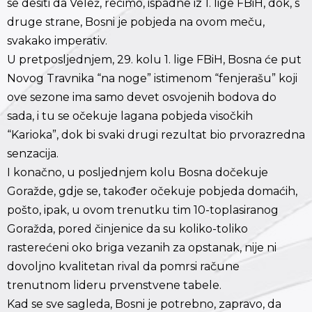
se desiti da Velež, recimo, ispadne iz 1. lige FBiH, dok, s
druge strane, Bosni je pobjeda na ovom meču,
svakako imperativ.
U pretposljednjem, 29. kolu 1. lige FBiH, Bosna će put
Novog Travnika “na noge” istimenom “fenjerašu” koji
ove sezone ima samo devet osvojenih bodova do
sada, i tu se očekuje lagana pobjeda visočkih
“Karioka”, dok bi svaki drugi rezultat bio prvorazredna
senzacija.
I konačno, u posljednjem kolu Bosna dočekuje
Goražde, gdje se, također očekuje pobjeda domaćih,
pošto, ipak, u ovom trenutku tim 10-toplasiranog
Goražda, pored činjenice da su koliko-toliko
rasterećeni oko briga vezanih za opstanak, nije ni
dovoljno kvalitetan rival da pomrsi račune
trenutnom lideru prvenstvene tabele.
Kad se sve sagleda, Bosni je potrebno, zapravo, da