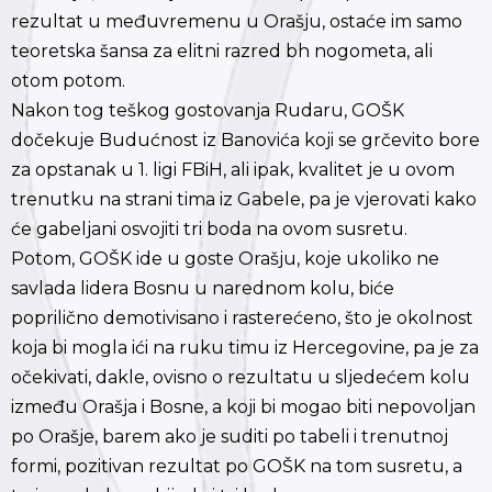
rezultat u međuvremenu u Orašju, ostaće im samo
teoretska šansa za elitni razred bh nogometa, ali
otom potom.
Nakon tog teškog gostovanja Rudaru, GOŠK
dočekuje Budućnost iz Banovića koji se grčevito bore
za opstanak u 1. ligi FBiH, ali ipak, kvalitet je u ovom
trenutku na strani tima iz Gabele, pa je vjerovati kako
će gabeljani osvojiti tri boda na ovom susretu.
Potom, GOŠK ide u goste Orašju, koje ukoliko ne
savlada lidera Bosnu u narednom kolu, biće
poprilično demotivisano i rasterećeno, što je okolnost
koja bi mogla ići na ruku timu iz Hercegovine, pa je za
očekivati, dakle, ovisno o rezultatu u sljedećem kolu
između Orašja i Bosne, a koji bi mogao biti nepovoljan
po Orašje, barem ako je suditi po tabeli i trenutnoj
formi, pozitivan rezultat po GOŠK na tom susretu, a