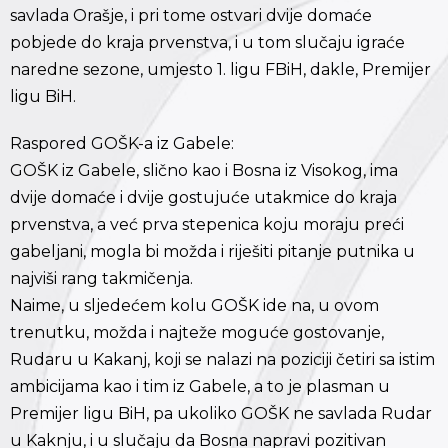
savlada Orašje, i pri tome ostvari dvije domaće
pobjede do kraja prvenstva, i u tom slučaju igraće
naredne sezone, umjesto 1. ligu FBiH, dakle, Premijer
ligu BiH.
Raspored GOŠK-a iz Gabele:
GOŠK iz Gabele, slično kao i Bosna iz Visokog, ima
dvije domaće i dvije gostujuće utakmice do kraja
prvenstva, a već prva stepenica koju moraju preći
gabeljani, mogla bi možda i riješiti pitanje putnika u
najviši rang takmičenja.
Naime, u sljedećem kolu GOŠK ide na, u ovom
trenutku, možda i najteže moguće gostovanje,
Rudaru u Kakanj, koji se nalazi na poziciji četiri sa istim
ambicijama kao i tim iz Gabele, a to je plasman u
Premijer ligu BiH, pa ukoliko GOŠK ne savlada Rudar
u Kaknju, i u slučaju da Bosna napravi pozitivan