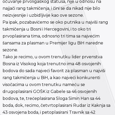
očuvanje prvoligaškog statusa, nije u odnosu na
najjači rang takmičenja, i čini se da nikad nije bilo
neizvjesnije i uzbidljivije kao ove sezone.
Pa ipak, pozabavićemo se oko putnika u najviši rang
takmičenja u Bosni i Hercegovini, i to oko tri
prvoplasirana tima, odnosno tri tima sa najvećim
šansama za plasman u Premijer ligu BiH naredne
sezone.
Tako je recimo, u ovom trenutku lider prvenstva
Bosna iz Visokog koja trenutno ima 48 osvojenih
bodova do sada najveći favorit za plasman u najviši
rang takmičenja u BiH, a kao najveći konkurenti
visočacima u ovom trenutku nameću se
drugoplasirani GOŠK iz Gabele sa 46 osvojenih
bodova, te, trećeplasirana Sloga Simin Han sa 44
boda, dok, recimo, četvrtoplasirani Rudar iz Kaknja sa
43 osvojena boda, i petoplasirani Travnik sa 42