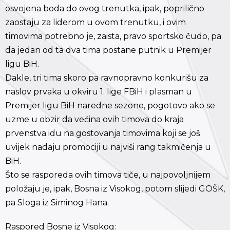
osvojena boda do ovog trenutka, ipak, poprilično
zaostaju za liderom u ovom trenutku, i ovim
timovima potrebno je, zaista, pravo sportsko čudo, pa
da jedan od ta dva tima postane putnik u Premijer
ligu BiH.
Dakle, tri tima skoro pa ravnopravno konkurišu za
naslov prvaka u okviru 1. lige FBiH i plasman u
Premijer ligu BiH naredne sezone, pogotovo ako se
uzme u obzir da većina ovih timova do kraja
prvenstva idu na gostovanja timovima koji se još
uvijek nadaju promociji u najviši rang takmičenja u
BiH.
Što se rasporeda ovih timova tiče, u najpovoljnijem
položaju je, ipak, Bosna iz Visokog, potom slijedi GOŠK,
pa Sloga iz Siminog Hana.
Raspored Bosne iz Visokog: