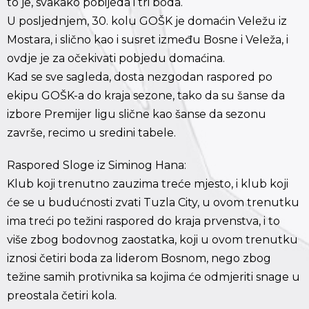
to je, svakako pobijeda i tri boda.
U posljednjem, 30. kolu GOŠK je domaćin Veležu iz
Mostara, i slično kao i susret između Bosne i Veleža, i
ovdje je za očekivati pobjedu domaćina.
Kad se sve sagleda, dosta nezgodan raspored po
ekipu GOŠK-a do kraja sezone, tako da su šanse da
izbore Premijer ligu slične kao šanse da sezonu
završe, recimo u sredini tabele.
Raspored Sloge iz Siminog Hana:
Klub koji trenutno zauzima treće mjesto, i klub koji
će se u budućnosti zvati Tuzla City, u ovom trenutku
ima treći po težini raspored do kraja prvenstva, i to
više zbog bodovnog zaostatka, koji u ovom trenutku
iznosi četiri boda za liderom Bosnom, nego zbog
težine samih protivnika sa kojima će odmjeriti snage u
preostala četiri kola.