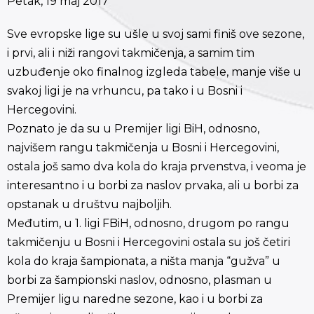
Petak, 19 maj 2017
Sve evropske lige su ušle u svoj sami finiš ove sezone,
i prvi, ali i niži rangovi takmičenja, a samim tim
uzbuđenje oko finalnog izgleda tabele, manje više u
svakoj ligi je na vrhuncu, pa tako i u Bosni i
Hercegovini.
Poznato je da su u Premijer ligi BiH, odnosno,
najvišem rangu takmičenja u Bosni i Hercegovini,
ostala još samo dva kola do kraja prvenstva, i veoma je
interesantno i u borbi za naslov prvaka, ali u borbi za
opstanak u društvu najboljih.
Međutim, u 1. ligi FBiH, odnosno, drugom po rangu
takmičenju u Bosni i Hercegovini ostala su još četiri
kola do kraja šampionata, a ništa manja “gužva” u
borbi za šampionski naslov, odnosno, plasman u
Premijer ligu naredne sezone, kao i u borbi za