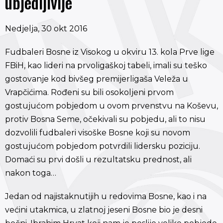
ubjedljivije
Nedjelja, 30 okt 2016
Fudbaleri Bosne iz Visokog u okviru 13. kola Prve lige
FBiH, kao lideri na prvoligaškoj tabeli, imali su teško
gostovanje kod bivšeg premijerligaša Veleža u
Vrapčićima. Rođeni su bili osokoljeni prvom
gostujućom pobjedom u ovom prvenstvu na Koševu,
protiv Bosna Seme, očekivali su pobjedu, ali to nisu
dozvolili fudbaleri visoške Bosne koji su novom
gostujućom pobjedom potvrdili lidersku poziciju.
Domaći su prvi došli u rezultatsku prednost, ali
nakon toga…
Jedan od najistaknutijih u redovima Bosne, kao i na
većini utakmica, u zlatnoj jeseni Bosne bio je desni