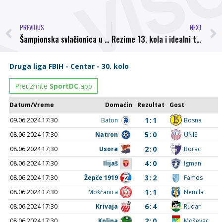
PREVIOUS
NEXT
Šampionska svlačionica u Vrapčićima i ponovo Zige Zage
Rezime 13. kola i idealni tima kola Prve lige FBiH