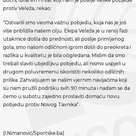
bočni, Ibrahim Hrvat koji nam je poslije velike pobjede
protiv Veleža, rekao:
“Ostvarili smo veoma važnu pobjedu, koja nas je još
više približila našem cilju. Ekipa Veleža je u ranoj fazi
utakmice došla do prednosti, ali poslije primljenog
gola, smo našom odličnom igrom došli do preokreta i
razlika u kvalitetu je bila očigledana. Mislim da smo
trebali slaviti ubjedljivu pobjedu, ali nismo uspjeli u
drugom poluvremenu iskoristiti nekoiliko odličnih
prilika. Zahvaljujem se našim vjernim navijačima koji
su nam pružili podršku svih 90 minuta i nadam se da
ćemo u subotu zajedno proslaviti domaću novu
pobjedu protiv Novog Tavnika”.
(I.Nimanović/Sportske.ba)