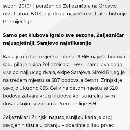
sezoni 2010/11 poražen od Željezničara na Grbavici
rezultatom 8:0 što je drugi najveći rezultat u historije
Premijer lige.
Samo pet klubova igralo sve sezone, Željezničar
najuspješniji, Sarajevo najefikasnije
Kada je u pitanju vječna tabela PLBiH najviše bodova
sakupila je ekipa Željezničara – 697 – samo dva boda
više od najljućeg rivala, ekipe Sarajeva. Široki Brijeg je
na trećem mjestu sa 687 bodova, a četvrti Zrinjski je
osvojio ukupno 635. Čelik na petom mjestu sa 520
bodova zatvara krug klubova koji su igrali u svim
dosadašnjim sezonama Premijer lige BiH.
Željezničar i Zrinjski najuspješniji su kada je broj
osvojenih titula u pitanju – oba tima bili su prvaci