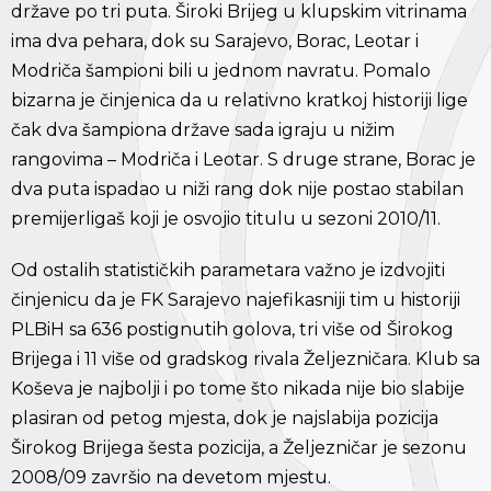
države po tri puta. Široki Brijeg u klupskim vitrinama
ima dva pehara, dok su Sarajevo, Borac, Leotar i
Modriča šampioni bili u jednom navratu. Pomalo
bizarna je činjenica da u relativno kratkoj historiji lige
čak dva šampiona države sada igraju u nižim
rangovima – Modriča i Leotar. S druge strane, Borac je
dva puta ispadao u niži rang dok nije postao stabilan
premijerligaš koji je osvojio titulu u sezoni 2010/11.
Od ostalih statističkih parametara važno je izdvojiti
činjenicu da je FK Sarajevo najefikasniji tim u historiji
PLBiH sa 636 postignutih golova, tri više od Širokog
Brijega i 11 više od gradskog rivala Željezničara. Klub sa
Koševa je najbolji i po tome što nikada nije bio slabije
plasiran od petog mjesta, dok je najslabija pozicija
Širokog Brijega šesta pozicija, a Željezničar je sezonu
2008/09 završio na devetom mjestu.