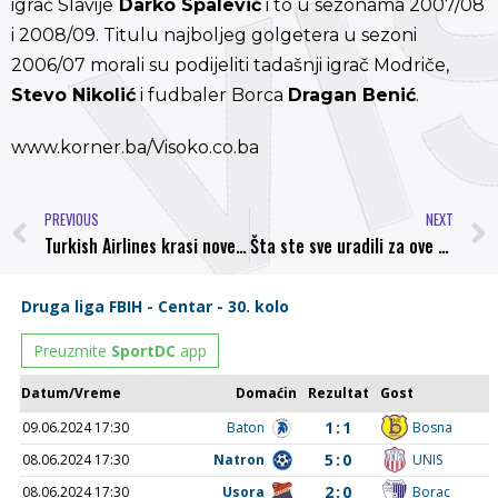
igrač Slavije
Darko Spalević
i to u sezonama 2007/08
i 2008/09. Titulu najboljeg golgetera u sezoni
2006/07 morali su podijeliti tadašnji igrač Modriče,
Stevo Nikolić
i fudbaler Borca
Dragan Benić
.
www.korner.ba/Visoko.co.ba
PREVIOUS
NEXT
Turkish Airlines krasi nove dresove FK Sarajevo
Šta ste sve uradili za ove dvije godine?