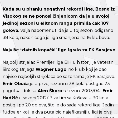
Kada su u pitanju negativni rekordi lige, Bosne iz
Visokog se ne ponosi činjenicom da je u svojoj
jedinoj sezoni u elitnom rangu primilia čak 107
golova.
Valja napomenuti da je u toj sezoni odigrano
38 kola, nakon čega je liga smanjena na 16 klubova.
Najviše ‘zlatnih kopački’ lige igralo za FK Sarajevo
Najbolji strijelac Premijer lige BiH u historiji je veteran
Širokog Brijega
Wagner Lago
, no klub koji je dao
najviše najboljih strijelaca po sezonama je FK Sarajevo.
Emir Obuća
je u prvoj sezoni u 38 kola postigao 23
pogotka, dok su
Alen Škoro
u sezoni 2003/04 i
Emir
Hadžić
u sezoni 2012/13 za tim sa Koševa u 30 kola
postigli po 20 golova, što je do sada rekord lige. Jedini
fudbaler koji je dva puta bio najefikasniji u ligi je bivši