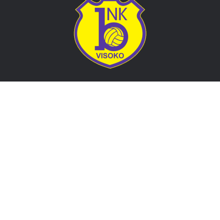
Adresa
Nogometni klub BOSNA
Stadion Luke, 71300 Visoko
Bosnia and Herzegovina
Kontakt
E-Pošta
: nkbosna.visoko@gmail.com