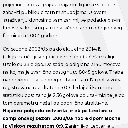
pojedince koji zaigraju u najjačim ligama svijeta te
zabaviti publiku bizarnim situacijama. U ovom
istraživanju donosimo vam zanimljive podatke o svim
timovima koji su igrali u najjačem rangu od njegovog
formiranja 2002. godine.
Od sezone 2002/03 pa do aktuelne 2014/15
(uključujući i jesenji dio ove sezone) učešće u ligi
uzele su 33 ekipe. Do sada je odigrano 3140 mečeva
na kojima je zvanično postignuto 8045 golova. Treba
napomenuti da je mnogo utakmica u 12 i pol sezona
registrovano rezultatom 3:0. Gledajući konačnu
statistiku postizano je 2,56 golova po utakmici te je po
tom parametru naša liga poprilično atraktivna.
Najveću pobjedu ostvarila je ekipa Leotara u
šampionskoj sezoni 2002/03 nad ekipom Bosne
iz Viskog rezultatom 0:9
. Zanimljivo, Leotar je u