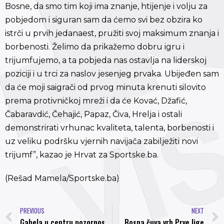
Bosne, da smo tim koji ima znanje, htijenje i volju za
pobjedom i siguran sam da ćemo svi bez obzira ko
istrči u prvih jedanaest, pružiti svoj maksimum znanja i
borbenosti. Želimo da prikažemo dobru igru i
trijumfujemo, a ta pobjeda nas ostavlja na liderskoj
poziciji i u trci za naslov jesenjeg prvaka. Ubijeđen sam
da će moji saigrači od prvog minuta krenuti silovito
prema protivničkoj mreži i da će Kovać, Džafić,
Čabaravdić, Čehajić, Papaz, Čiva, Hrelja i ostali
demonstrirati vrhunac kvaliteta, talenta, borbenosti i
uz veliku podršku vjernih navijača zabilježiti novi
trijumf”, kazao je Hrvat za Sportske.ba.
(Rešad Mamela/Sportske.ba)
PREVIOUS
NEXT
Gabela u centru pozornosti, Rođeni u Gradačcu
Bosna čuva vrh Prve lige