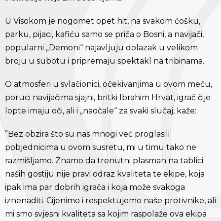
U Visokom je nogomet opet hit, na svakom ćošku,
parku, pijaci, kafiću samo se priča o Bosni, a navijači,
popularni „Demoni“ najavljuju dolazak u velikom
broju u subotu i pripremaju spektakl na tribinama.
O atmosferi u svlačionici, očekivanjima u ovom meču,
poruci navijačima sjajni, britki Ibrahim Hrvat, igrač čije
lopte imaju oči, ali i „naočale“ za svaki slučaj, kaže:
”Bez obzira što su nas mnogi već proglasili
pobjednicima u ovom susretu, mi u timu tako ne
razmišljamo. Znamo da trenutni plasman na tablici
naših gostiju nije pravi odraz kvaliteta te ekipe, koja
ipak ima par dobrih igrača i koja može svakoga
iznenaditi. Cijenimo i respektujemo naše protivnike, ali
mi smo svjesni kvaliteta sa kojim raspolaže ova ekipa