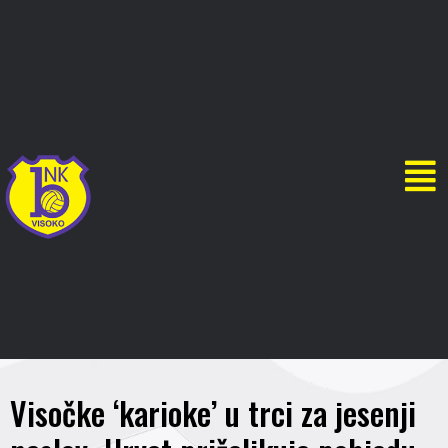
Visočke ‘karioke’ u trci za jesenji