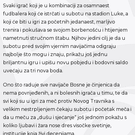
Svaki igrač koji je u kombinaciji za osamnaest
fudbalera koji će istrčati u subotu na stadion Luke, a
koji će biti u igri za početnih jedanaest, marljivo
trenira i pokušava se svojom borbenošću i htijenjem
nametnuti stručnom štabu. Njihov jedini cilj je da u
subotu pred svojim vjernim navijačima odigraju
najbolje što mogu i znaju, prikažu još jednu
briljantnu igru i upišu novu pobjedu i bodovni saldo
uvećaju za tri nova boda.
Ono što raduje sve navijače Bosne je činjenica da
nema povrijeđenih, a ni bolesnih igrača u timu, te da
svi koji su u igri za meč protiv Novog Travnika s
velikim nestrpljenjem čekaju subotu i početak meča i
da u meču za „dušu i sjećanje“ još jednom pokažu s
koliko ljubavi i žara nose dres visočke svetinje,
institucije koja živi decenijama.