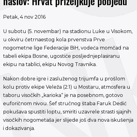
naslov: Hrvat priželjkuje pobjedu
Petak, 4 nov 2016
U subotu (5. novembar) na stadionu Luke u Visokom,
u okviru četrnaestog kola prvenstva Prve
nogometne lige Federacije BiH, vodeća momčad na
tabeli ekipa Bosne, ugostiće posljednjeplasiranu
ekipu na tablici, ekipu Novog Travnika.
Nakon dobre igre i zasluženog trijumfa u prošlom
kolu protiv ekipe Veleža (2:1) u Mostaru, atmosfera u
taboru visočkih „karioka“ je na posebnom, gotovo
euforičnom nivou. Šef stručnog štaba Faruk Dedić
pokušava spustiti loptu, smiriti uzavrele strasti sjajnih
visočkih nogometaša jer slijede još dva nova iskušenja
i dokazivanja.