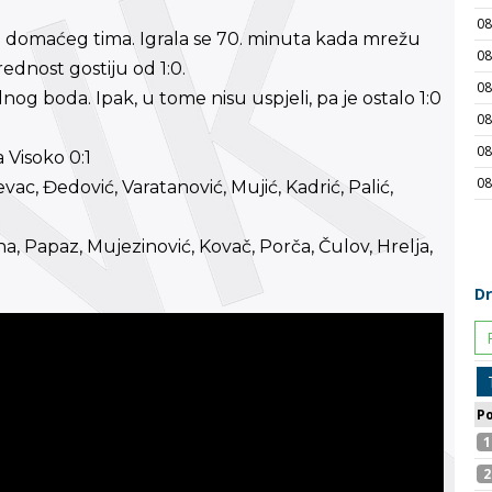
ži domaćeg tima. Igrala se 70. minuta kada mrežu
dnost gostiju od 1:0.
og boda. Ipak, u tome nisu uspjeli, pa je ostalo 1:0
 Visoko 0:1
c, Đedović, Varatanović, Mujić, Kadrić, Palić,
 Papaz, Mujezinović, Kovač, Porča, Čulov, Hrelja,