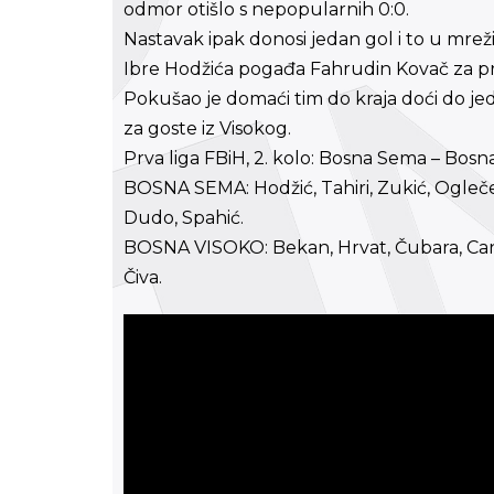
odmor otišlo s nepopularnih 0:0.
Nastavak ipak donosi jedan gol i to u mre
Ibre Hodžića pogađa Fahrudin Kovač za pre
Pokušao je domaći tim do kraja doći do jedn
za goste iz Visokog.
Prva liga FBiH, 2. kolo: Bosna Sema – Bosna
BOSNA SEMA: Hodžić, Tahiri, Zukić, Oglečeva
Dudo, Spahić.
BOSNA VISOKO: Bekan, Hrvat, Čubara, Cana,
Čiva.