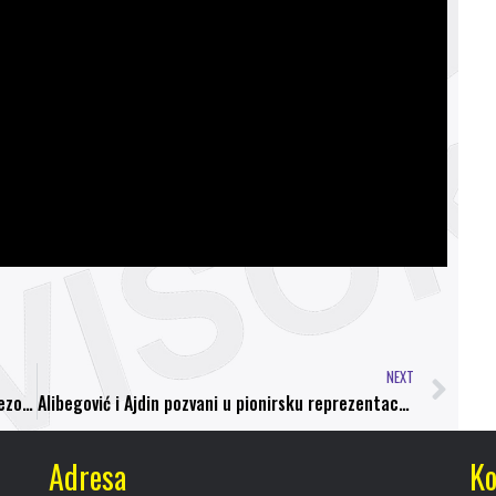
NEXT
Omladinski pogon NK Bosna sjajan na startu sezone: Pobjede kadeta i juniora u Kiseljaku
Alibegović i Ajdin pozvani u pionirsku reprezentaciju NS ZDK
Adresa
Ko