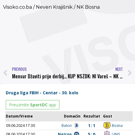
Visoko.co.ba / Neven Krajišnik / NK Bosna
PREVIOUS
NEXT
Mensur Džaviti prije derbija prvenstva: Dođite i podržite nas protiv Famosa, ova djeca to zaslužuju
KUP NSZDK: NI Vareš – NK Bosna 6:2 (3:1)