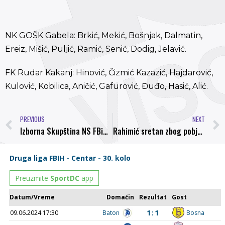
NK GOŠK Gabela: Brkić, Mekić, Bošnjak, Dalmatin,
Ereiz, Mišić, Puljić, Ramić, Senić, Dodig, Jelavić.
FK Rudar Kakanj: Hinović, Čizmić Kazazić, Hajdarović,
Kulović, Kobilica, Aničić, Gafurović, Đuđo, Hasić, Alić.
PREVIOUS
NEXT
Izborna Skupština NS FBiH u ponedjeljak 24.10.2016. godine
Rahimić sretan zbog pobjede, pribojava se lidera u narednom kolu