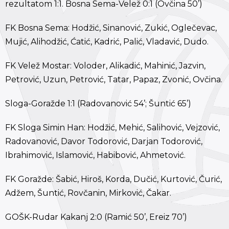
rezultatom 1:1. Bosna Sema-Velež 0:1 (Ovčina 50’)
FK Bosna Sema: Hodžić, Sinanović, Zukić, Oglečevac,
Mujić, Alihodžić, Ćatić, Kadrić, Palić, Vladavić, Dudo.
FK Velež Mostar: Voloder, Alikadić, Mahinić, Jazvin,
Petrović, Uzun, Petrović, Tatar, Papaz, Zvonić, Ovčina.
Sloga-Goražde 1:1 (Radovanović 54’; Šuntić 65’)
FK Sloga Simin Han: Hodžić, Mehić, Salihović, Vejzović,
Radovanović, Davor Todorović, Darjan Todorović,
Ibrahimović, Islamović, Habibović, Ahmetović.
FK Goražde: Šabić, Hiroš, Korda, Dučić, Kurtović, Čurić,
Adžem, Šuntić, Rovčanin, Mirković, Čakar.
GOŠK-Rudar Kakanj 2:0 (Ramić 50’, Ereiz 70’)