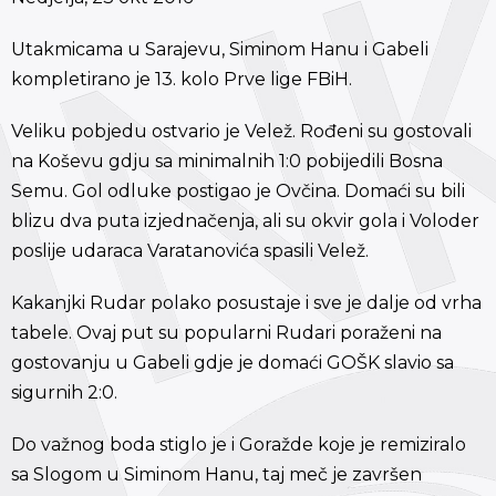
Utakmicama u Sarajevu, Siminom Hanu i Gabeli
kompletirano je 13. kolo Prve lige FBiH.
Veliku pobjedu ostvario je Velež. Rođeni su gostovali
na Koševu gdju sa minimalnih 1:0 pobijedili Bosna
Semu. Gol odluke postigao je Ovčina. Domaći su bili
blizu dva puta izjednačenja, ali su okvir gola i Voloder
poslije udaraca Varatanovića spasili Velež.
Kakanjki Rudar polako posustaje i sve je dalje od vrha
tabele. Ovaj put su popularni Rudari poraženi na
gostovanju u Gabeli gdje je domaći GOŠK slavio sa
sigurnih 2:0.
Do važnog boda stiglo je i Goražde koje je remiziralo
sa Slogom u Siminom Hanu, taj meč je završen