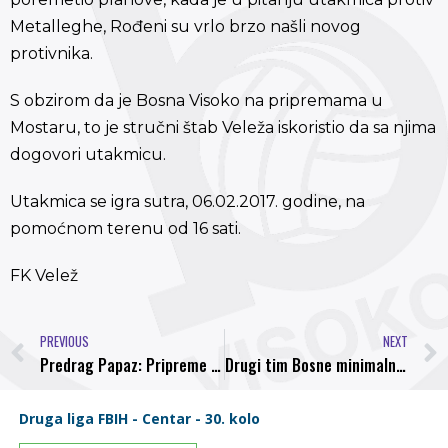
Metalleghe, Rođeni su vrlo brzo našli novog
protivnika.
S obzirom da je Bosna Visoko na pripremama u
Mostaru, to je stručni štab Veleža iskoristio da sa njima
dogovori utakmicu.
Utakmica se igra sutra, 06.02.2017. godine, na
pomoćnom terenu od 16 sati.
FK Velež
PREVIOUS
NEXT
Predrag Papaz: Pripreme teku u odličnoj atmosferi
Drugi tim Bosne minimalno poražen od Veleža