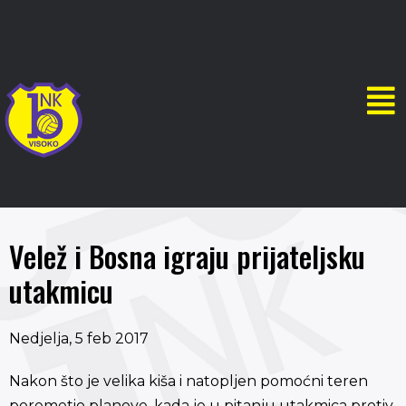
Velež i Bosna igraju prijateljsku
utakmicu
Nedjelja, 5 feb 2017
Nakon što je velika kiša i natopljen pomoćni teren
poremetio planove, kada je u pitanju utakmica protiv