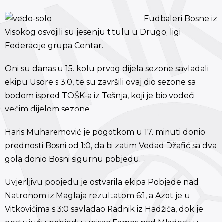
Fudbaleri Bosne iz
Visokog osvojili su jesenju titulu u Drugoj ligi
Federacije grupa Centar.
Oni su danas u 15. kolu prvog dijela sezone savladali
ekipu Usore s 3:0, te su završili ovaj dio sezone sa
bodom ispred TOŠK-a iz Tešnja, koji je bio vodeći
većim dijelom sezone.
Haris Muharemović je pogotkom u 17. minuti donio
prednosti Bosni od 1:0, da bi zatim Vedad Džafić sa dva
gola donio Bosni sigurnu pobjedu.
Uvjerljivu pobjedu je ostvarila ekipa Pobjede nad
Natronom iz Maglaja rezultatom 6:1, a Azot je u
Vitkovićima s 3:0 savladao Radnik iz Hadžića, dok je