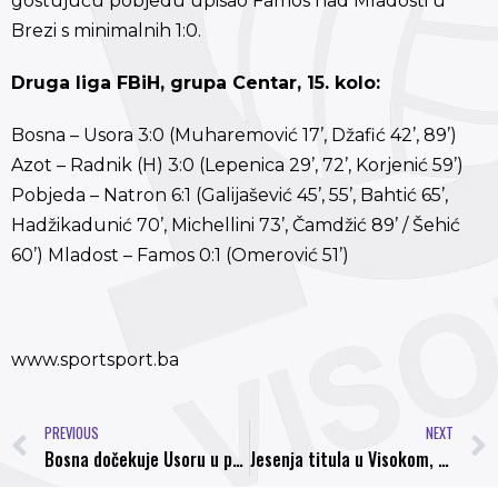
gostujuću pobjedu upisao Famos nad Mladosti u
Brezi s minimalnih 1:0.
Druga liga FBiH, grupa Centar, 15. kolo:
Bosna – Usora 3:0 (Muharemović 17’, Džafić 42’, 89’)
Azot – Radnik (H) 3:0 (Lepenica 29’, 72’, Korjenić 59’)
Pobjeda – Natron 6:1 (Galijašević 45’, 55’, Bahtić 65’,
Hadžikadunić 70’, Michellini 73’, Čamdžić 89’ / Šehić
60’) Mladost – Famos 0:1 (Omerović 51’)
www.sportsport.ba
PREVIOUS
NEXT
Bosna dočekuje Usoru u posljednjem kolu
Jesenja titula u Visokom, Bosna – Usora 3:0 (2:0)