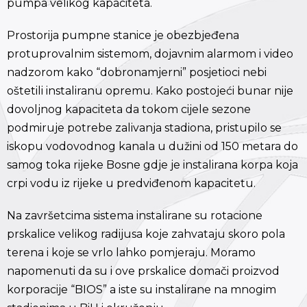
pumpa velikog kapaciteta.
Prostorija pumpne stanice je obezbjeđena
protuprovalnim sistemom, dojavnim alarmom i video
nadzorom kako “dobronamjerni” posjetioci nebi
oštetili instaliranu opremu. Kako postojeći bunar nije
dovoljnog kapaciteta da tokom cijele sezone
podmiruje potrebe zalivanja stadiona, pristupilo se
iskopu vodovodnog kanala u dužini od 150 metara do
samog toka rijeke Bosne gdje je instalirana korpa koja
crpi vodu iz rijeke u predviđenom kapacitetu.
Na završetcima sistema instalirane su rotacione
prskalice velikog radijusa koje zahvataju skoro pola
terena i koje se vrlo lahko pomjeraju. Moramo
napomenuti da su i ove prskalice domači proizvod
korporacije “BIOS” a iste su instalirane na mnogim