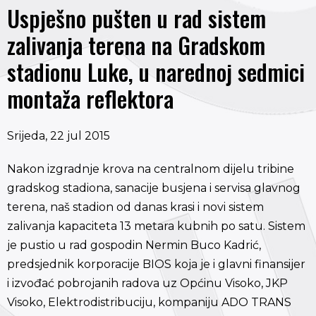
Uspješno pušten u rad sistem
zalivanja terena na Gradskom
stadionu Luke, u narednoj sedmici
montaža reflektora
Srijeda, 22 jul 2015
Nakon izgradnje krova na centralnom dijelu tribine
gradskog stadiona, sanacije busjena i servisa glavnog
terena, naš stadion od danas krasi i novi sistem
zalivanja kapaciteta 13 metara kubnih po satu. Sistem
je pustio u rad gospodin Nermin Buco Kadrić,
predsjednik korporacije BIOS koja je i glavni finansijer
i izvođać pobrojanih radova uz Općinu Visoko, JKP
Visoko, Elektrodistribuciju, kompaniju ADO TRANS