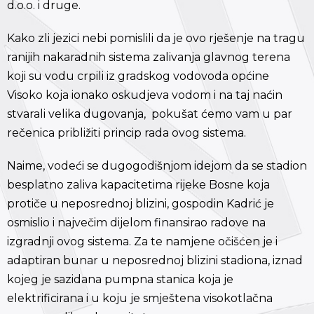
d.o.o. i druge.
Kako zli jezici nebi pomislili da je ovo rješenje na tragu
ranijih nakaradnih sistema zalivanja glavnog terena
koji su vodu crpili iz gradskog vodovoda općine
Visoko koja ionako oskudjeva vodom i na taj naćin
stvarali velika dugovanja, pokušat ćemo vam u par
rečenica približiti princip rada ovog sistema.
Naime, vodeći se dugogodišnjom idejom da se stadion
besplatno zaliva kapacitetima rijeke Bosne koja
protiče u neposrednoj blizini, gospodin Kadrić je
osmislio i največim dijelom finansirao radove na
izgradnji ovog sistema. Za te namjene očišćen je i
adaptiran bunar u neposrednoj blizini stadiona, iznad
kojeg je sazidana pumpna stanica koja je
elektrificirana i u koju je smještena visokotlačna