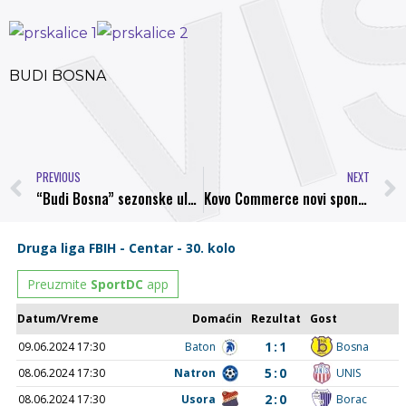
BUDI BOSNA
PREVIOUS
NEXT
“Budi Bosna” sezonske ulaznice od danas u prodaji
Kovo Commerce novi sponzor NK Bosna za narednu sezonu