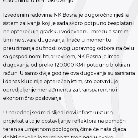
stadionima u BiH i okruženju.
Izvedenim radovima NK Bosna je dugoročno riješila
sistem zalivanja koji je sada skoro potpuno besplatan i
ne opterečuje gradsku vodovodnu mrežu a samim
tim i ne stvara dugovanja. Inače u momentu
preuzimanja dužnosti ovog upravnog odbora na čelu
sa gospodinom Ihtijarrevićem, NK Bosna je imao
dugovanja od preko 120.000 KM i potpuno blokiran
račun. U samo dvije godine ova dugovanja su sanirana
i danas klub nije opterečen istim, što potvrđuje
opredjeljenje menađmenta za transparentno i
ekonomično poslovanje.
U narednoj sedmici slijedi novi infrastrukturni
projekat a to je postavljanje reflektora na pomočni
teren sa umjetnom podlogom, čime će naša djeca
dobiti povoljnije termine za treninge u ovako