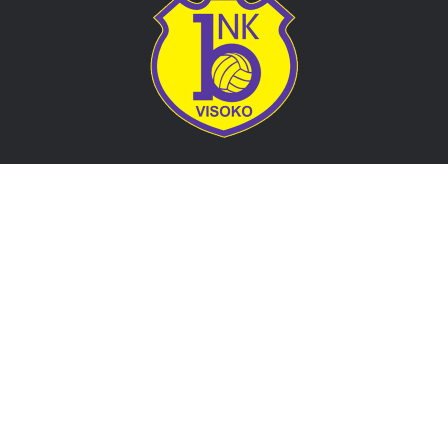
Adresa
Nogometni klub BOSNA
Stadion Luke, 71300 Visoko
Bosnia and Herzegovina
Kontakt
E-Pošta
: nkbosna.visoko@gmail.com