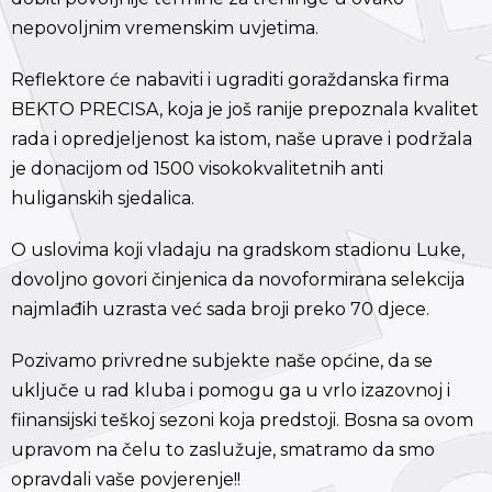
nepovoljnim vremenskim uvjetima.
Reflektore će nabaviti i ugraditi goraždanska firma
BEKTO PRECISA, koja je još ranije prepoznala kvalitet
rada i opredjeljenost ka istom, naše uprave i podržala
je donacijom od 1500 visokokvalitetnih anti
huliganskih sjedalica.
O uslovima koji vladaju na gradskom stadionu Luke,
dovoljno govori činjenica da novoformirana selekcija
najmlađih uzrasta već sada broji preko 70 djece.
Pozivamo privredne subjekte naše općine, da se
uključe u rad kluba i pomogu ga u vrlo izazovnoj i
fiinansijski teškoj sezoni koja predstoji. Bosna sa ovom
upravom na čelu to zaslužuje, smatramo da smo
opravdali vaše povjerenje!!