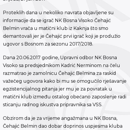
Proteklih dana u nekoliko navrata objavljene su
informacije da se igrač NK Bosna Visoko Čehajić
Belmin vrača u matični klub iz Kaknja što smo
demantovali jer je Čehajić prvi igrač koji je produžio
ugovor s Bosnom za sezonu 2017/2018.
Dana 20.06.2017 godine, Upravni odbor NK Bosna
Visoko sa predsjednikom Kadrić Nerminom na čelu
razmatrao je zamolnicu Čehajić Belmina za raskid
važečeg ugovora kako bi mu se omogučilo rješavanje
egzistencijalnog pitanja jer mu je za povratak u
matični klub između ostalog obećano zaposlenje radi
sticanju radnog iskustva pripravnika sa VSS.
Obzirom da je za vrijeme angažmana u NK Bosna,
Čehajić Belmin dao dobar doprinos uspjesima kluba