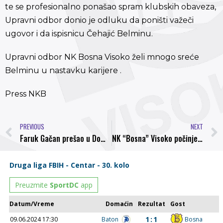
te se profesionalno ponašao spram klubskih obaveza,
Upravni odbor donio je odluku da poništi važeči
ugovor i da ispisnicu Čehajić Belminu.
Upravni odbor NK Bosna Visoko želi mnogo sreće
Belminu u nastavku karijere .
Press NKB
PREVIOUS
NEXT
Faruk Gačan prešao u Domžale
NK “Bosna” Visoko počinje sa pripremama