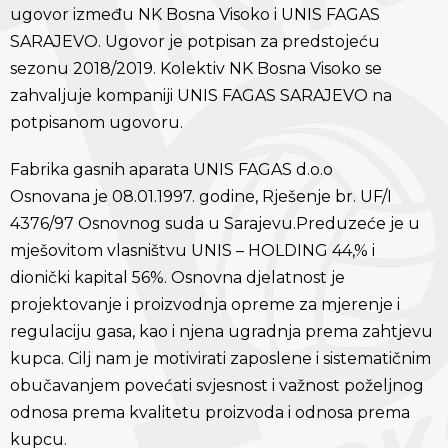
ugovor između NK Bosna Visoko i UNIS FAGAS
SARAJEVO. Ugovor je potpisan za predstojeću
sezonu 2018/2019. Kolektiv NK Bosna Visoko se
zahvaljuje kompaniji UNIS FAGAS SARAJEVO na
potpisanom ugovoru.
Fabrika gasnih aparata UNIS FAGAS d.o.o
Osnovana je 08.01.1997. godine, Rješenje br. UF/I
4376/97 Osnovnog suda u Sarajevu.Preduzeće je u
mješovitom vlasništvu UNIS – HOLDING 44,% i
dionički kapital 56%. Osnovna djelatnost je
projektovanje i proizvodnja opreme za mjerenje i
regulaciju gasa, kao i njena ugradnja prema zahtjevu
kupca. Cilj nam je motivirati zaposlene i sistematičnim
obučavanjem povećati svjesnost i važnost poželjnog
odnosa prema kvalitetu proizvoda i odnosa prema
kupcu.