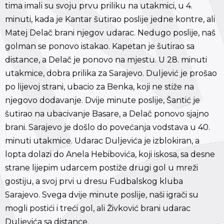
tima imali su svoju prvu priliku na utakmici, u 4.
minuti, kada je Kantar šutirao poslije jedne kontre, ali
Matej Delač brani njegov udarac. Nedugo poslije, naš
golman se ponovo istakao. Kapetan je šutirao sa
distance, a Delač je ponovo na mjestu. U 28. minuti
utakmice, dobra prilika za Sarajevo. Duljević je prošao
po lijevoj strani, ubacio za Benka, koji ne stiže na
njegovo dodavanje. Dvije minute poslije, Šantić je
šutirao na ubacivanje Basare, a Delač ponovo sjajno
brani. Sarajevo je došlo do povećanja vodstava u 40.
minuti utakmice. Udarac Duljevića je izblokiran, a
lopta dolazi do Anela Hebibovića, koji iskosa, sa desne
strane lijepim udarcem postiže drugi gol u mreži
gostiju, a svoj prvi u dresu Fudbalskog kluba
Sarajevo. Svega dvije minute poslije, naši igrači su
mogli postići i treći gol, ali Živković brani udarac
Duljevića sa distance.