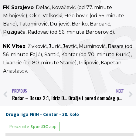
FK Sarajevo
: Delač, Kovačević (od 77. minute
Mihojević), Okić, Velkoski, Hebibović (od 56. minute
Barić), Tatomirović, Duljević, Benko, Barbarić,
Puzigaća, Radovac (od 56. minute Berberović).
NK Vitez
: Živković, Jurić, Jevtić, Muminović, Basara (od
56. minute Fajić), Šantić, Kantar (od 70. minute Đurić),
Livančić (od 80. minute Stanić), Pilipović, Kapetan,
Anastasov.
PREVIOUS
NEXT
Rudar – Bosna 2:1, Idriz Džafić presudio “svojima”
Orašje i pored domaćeg poraza lider, Bosna dobra sedma