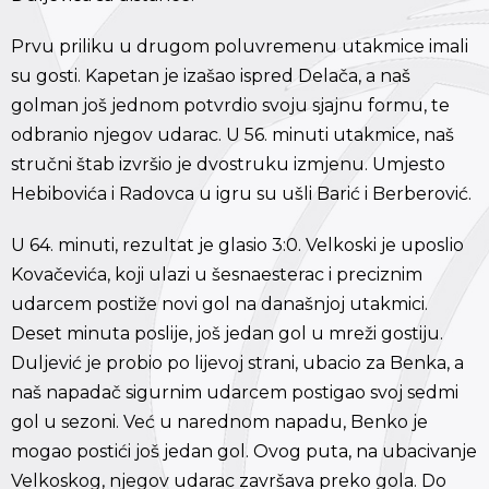
Prvu priliku u drugom poluvremenu utakmice imali
su gosti. Kapetan je izašao ispred Delača, a naš
golman još jednom potvrdio svoju sjajnu formu, te
odbranio njegov udarac. U 56. minuti utakmice, naš
stručni štab izvršio je dvostruku izmjenu. Umjesto
Hebibovića i Radovca u igru su ušli Barić i Berberović.
U 64. minuti, rezultat je glasio 3:0. Velkoski je uposlio
Kovačevića, koji ulazi u šesnaesterac i preciznim
udarcem postiže novi gol na današnjoj utakmici.
Deset minuta poslije, još jedan gol u mreži gostiju.
Duljević je probio po lijevoj strani, ubacio za Benka, a
naš napadač sigurnim udarcem postigao svoj sedmi
gol u sezoni. Već u narednom napadu, Benko je
mogao postići još jedan gol. Ovog puta, na ubacivanje
Velkoskog, njegov udarac završava preko gola. Do