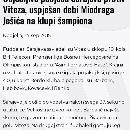
Viteza, uspješan debi Miodraga
Ješića na klupi šampiona
Nedjelja, 27 sep 2015
Fudbaleri Sarajeva savladali su Vitez u sklopu 10. kola
BH Telecom Premijer lige Bosne i Hercegovine na
Olimpijskom stadionu “Asim Ferhatović-Hase”. Krajnji
rezultat utakmice, koja se igrala po jakoj kiši, glasio je
4:0, u korist Bordo kluba, a pogađali su Barbarić,
Hebibović, Kovačević i Benko.
Sarajevo je došlo do vodstva nakon svega 37. sekundi
utakmice. Velkoski je izveo korner, Barbarić najviše
skočio, te glavom matirao nemoćnog Živkovića na
golu Viteza. Na drugoj strani, fudbaleri gostujućeg