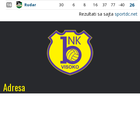
Adresa
Nogometni klub BOSNA
Stadion Luke, 71300 Visoko
Bosnia and Herzegovina