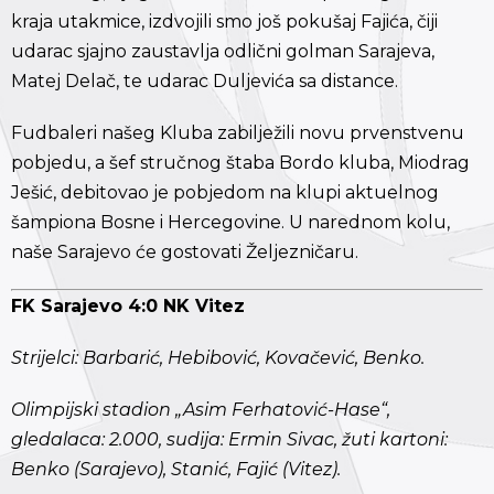
kraja utakmice, izdvojili smo još pokušaj Fajića, čiji
udarac sjajno zaustavlja odlični golman Sarajeva,
Matej Delač, te udarac Duljevića sa distance.
Fudbaleri našeg Kluba zabilježili novu prvenstvenu
pobjedu, a šef stručnog štaba Bordo kluba, Miodrag
Ješić, debitovao je pobjedom na klupi aktuelnog
šampiona Bosne i Hercegovine. U narednom kolu,
naše Sarajevo će gostovati Željezničaru.
FK Sarajevo 4:0 NK Vitez
Strijelci: Barbarić, Hebibović, Kovačević, Benko.
Olimpijski stadion „Asim Ferhatović-Hase“,
gledalaca: 2.000, sudija: Ermin Sivac, žuti kartoni:
Benko (Sarajevo), Stanić, Fajić (Vitez).