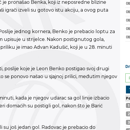
ć je pronašao Benka, koji iz neposredne blizine
igrači izveli su gotovo istu akciju, a ovog puta
l. Poslije jednog kornera, Benko je prebacio loptu za
 upisuje u strijelce. Nakon postignutog gola,
priliku je imao Advan Kadušić, koji je u 28. minuti
uti, poslije koje je Leon Benko postigao svoj drugi
o se ponovo našao u sjajnoj prilici, međutim njegov
minuti, kada je njegov udarac sa gol linije izbacio
eri domaćih su postigli gol, nakon što je Barić
li su još jedan gol. Radovac je prebacio do