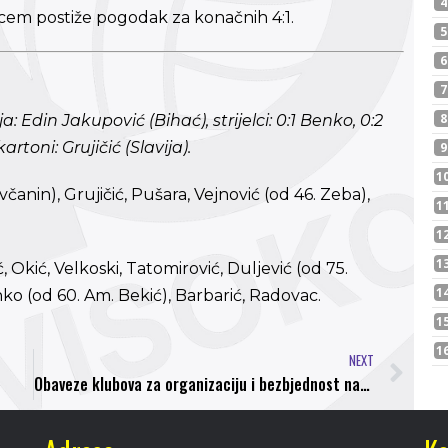
cem postiže pogodak za konačnih 4:1.
: Edin Jakupović (Bihać), strijelci: 0:1 Benko, 0:2
kartoni: Grujičić (Slavija).
Rovčanin), Grujičić, Pušara, Vejnović (od 46. Zeba),
 Okić, Velkoski, Tatomirović, Duljević (od 75.
nko (od 60. Am. Bekić), Barbarić, Radovac.
NEXT
Obaveze klubova za organizaciju i bezbjednost na utakmicama