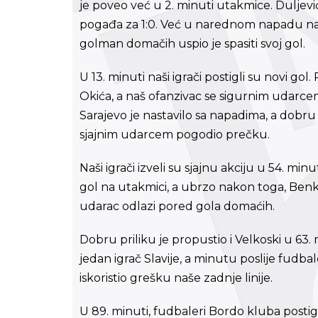
je poveo već u 2. minuti utakmice. Duljevi
pogađa za 1:0. Već u narednom napadu naši 
golman domačih uspio je spasiti svoj gol.
U 13. minuti naši igrači postigli su novi go
Okića, a naš ofanzivac se sigurnim udarcem
Sarajevo je nastavilo sa napadima, a dobru 
sjajnim udarcem pogodio prečku.
Naši igrači izveli su sjajnu akciju u 54. min
gol na utakmici, a ubrzo nakon toga, Benk
udarac odlazi pored gola domaćih.
Dobru priliku je propustio i Velkoski u 63. 
jedan igrač Slavije, a minutu poslije fudbal
iskoristio grešku naše zadnje linije.
U 89. minuti, fudbaleri Bordo kluba postig