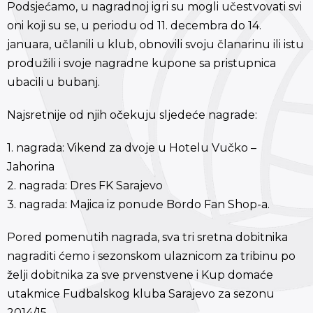
Podsjećamo, u nagradnoj igri su mogli učestvovati svi
oni koji su se, u periodu od 11. decembra do 14.
januara, učlanili u klub, obnovili svoju članarinu ili istu
produžili i svoje nagradne kupone sa pristupnica
ubacili u bubanj.
Najsretnije od njih očekuju sljedeće nagrade:
1. nagrada: Vikend za dvoje u Hotelu Vučko –
Jahorina
2. nagrada: Dres FK Sarajevo
3. nagrada: Majica iz ponude Bordo Fan Shop-a.
Pored pomenutih nagrada, sva tri sretna dobitnika
nagraditi ćemo i sezonskom ulaznicom za tribinu po
želji dobitnika za sve prvenstvene i Kup domaće
utakmice Fudbalskog kluba Sarajevo za sezonu
2014/15.