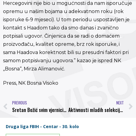
Hercegovini nije bio u mogućnosti da nam isporučuje
opremu u našim bojama u adekvatnom roku (rok
isporuke 6-9 mjeseci). U tom periodu uspostavljen je
kontakt s Haadom tako da smo danas i zvanično
potpisali ugovor. Činjenica da se radi o domaćem
proizvođaču, kvalitet opreme, brz rok isporuke, i
sama Haadova korektnost bili su presudni faktori pri
samom potpisivanju ugovora.” kazao je ispred NK
„Bosna“, Mirza Alimanović.
Press, NK Bosna Visoko
PREVIOUS
NEXT
Sretan Božić svim vjernicima pravoslavne vjeroispovjesti
Aktivnosti mladih selekcija NK”Bosna” Ovog vikenda pioniri na turniru u Vogošći