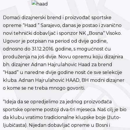
Domaći dizajnerski brend i proizvođač sportske
opreme “Haad ” Sarajevo, danas je postao i zvanično
novi tehnički dobavljač i sponzor NK „Bosna“ Visoko.
Ugovor je potpisan na period od dvije godine,
odnosno do 31.12.2016. godine, s mogućnost ću
produženja na još dvije. Novu opremu koju dizajnira
bh. dizajner Adnan Hajrulahovic Haad za brend
“Haad” u naredne dvije godine nosit će sve selekcije
kluba. Adnan Hajrulahović HAAD, BH modni dizajner
o kome se ne treba mnogo govoriti.
“Ideja da se opredjelimo za jednog proizvođača
sportske opreme postoji dva-tri mjeseca. Naš cilj je bio
da klubu vratimo tradicionalne klupske boje (žuto-
ljubičasta). Nijedan dobavljač opreme u Bosni i