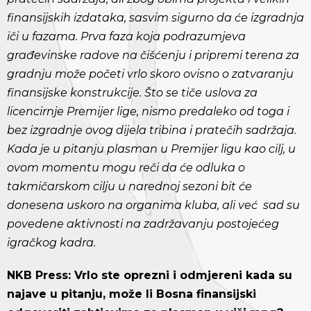
finansijskih izdataka, sasvim sigurno da će izgradnja
iči u fazama. Prva faza koja podrazumjeva
građevinske radove na čišćenju i pripremi terena za
gradnju može početi vrlo skoro ovisno o zatvaranju
finansijske konstrukcije. Što se tiče uslova za
licencirnje Premijer lige, nismo predaleko od toga i
bez izgradnje ovog dijela tribina i pratečih sadržaja.
Kada je u pitanju plasman u Premijer ligu kao cilj, u
ovom momentu mogu reči da će odluka o
takmičarskom cilju u narednoj sezoni bit će
donesena uskoro na organima kluba, ali već sad su
povedene aktivnosti na zadržavanju postojećeg
igračkog kadra.
NKB Press: Vrlo ste oprezni i odmjereni kada su
najave u pitanju, može li Bosna finansijski