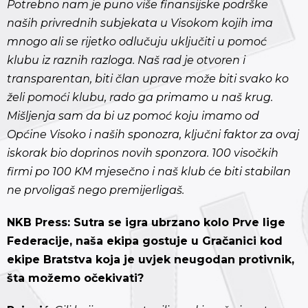
Potrebno nam je puno više finansijske podrške
naših privrednih subjekata u Visokom kojih ima
mnogo ali se rijetko odlučuju uključiti u pomoć
klubu iz raznih razloga. Naš rad je otvoren i
transparentan, biti član uprave može biti svako ko
želi pomoći klubu, rado ga primamo u naš krug.
Mišljenja sam da bi uz pomoć koju imamo od
Općine Visoko i naših sponozra, ključni faktor za ovaj
iskorak bio doprinos novih sponzora. 100 visočkih
firmi po 100 KM mjesečno i naš klub će biti stabilan
ne prvoligaš nego premijerligaš.
NKB Press: Sutra se igra ubrzano kolo Prve lige
Federacije, naša ekipa gostuje u Gračanici kod
ekipe Bratstva koja je uvjek neugodan protivnik,
šta možemo očekivati?