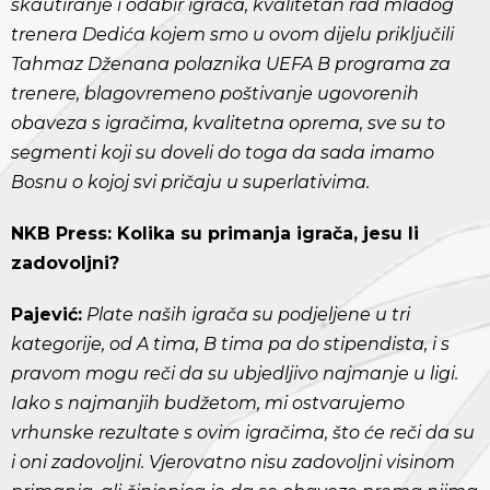
skautiranje i odabir igrača, kvalitetan rad mladog
trenera Dedića kojem smo u ovom dijelu priključili
Tahmaz Dženana polaznika UEFA B programa za
trenere, blagovremeno poštivanje ugovorenih
obaveza s igračima, kvalitetna oprema, sve su to
segmenti koji su doveli do toga da sada imamo
Bosnu o kojoj svi pričaju u superlativima.
NKB Press: Kolika su primanja igrača, jesu li
zadovoljni?
Pajević:
Plate naših igrača su podjeljene u tri
kategorije, od A tima, B tima pa do stipendista, i s
pravom mogu reči da su ubjedljivo najmanje u ligi.
Iako s najmanjih budžetom, mi ostvarujemo
vrhunske rezultate s ovim igračima, što će reči da su
i oni zadovoljni. Vjerovatno nisu zadovoljni visinom