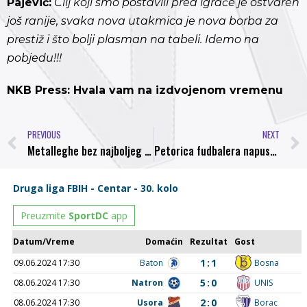
Pajević:
Cilj koji smo postavili pred igrače je ostvaren
još ranije, svaka nova utakmica je nova borba za
prestiž i što bolji plasman na tabeli. Idemo na
pobjedu!!!
NKB Press: Hvala vam na izdvojenom vremenu
PREVIOUS
NEXT
Metalleghe bez najboljeg strijelca do kraja sezone
Petorica fudbalera napustila Mladost