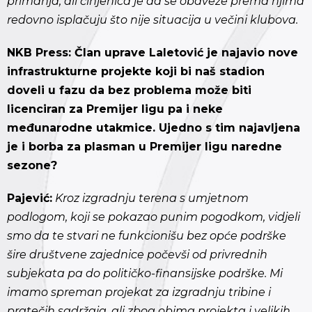
primanja, ali činjenica je da se obaveze prema njima
redovno isplačuju što nije situacija u večini klubova.
NKB Press: Član uprave Laletović je najavio nove
infrastrukturne projekte koji bi naš stadion
doveli u fazu da bez problema može biti
licenciran za Premijer ligu pa i neke
međunarodne utakmice. Ujedno s tim najavljena
je i borba za plasman u Premijer ligu naredne
sezone?
Pajević:
Kroz izgradnju terena s umjetnom
podlogom, koji se pokazao punim pogodkom, vidjeli
smo da te stvari ne funkcionišu bez opće podrške
šire društvene zajednice počevši od privrednih
subjekata pa do političko-finansijske podrške. Mi
imamo spreman projekat za izgradnju tribine i
pratečih sadržaja, ali zbog obima projekta i velikih