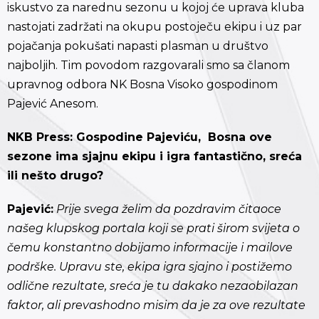
iskustvo za narednu sezonu u kojoj će uprava kluba
nastojati zadržati na okupu postoječu ekipu i uz par
pojačanja pokušati napasti plasman u društvo
najboljih. Tim povodom razgovarali smo sa članom
upravnog odbora NK Bosna Visoko gospodinom
Pajević Anesom.
NKB Press: Gospodine Pajeviću, Bosna ove
sezone ima sjajnu ekipu i igra fantastično, sreća
ili nešto drugo?
Pajević:
Prije svega želim da pozdravim čitaoce
našeg klupskog portala koji se prati širom svijeta o
čemu konstantno dobijamo informacije i mailove
podrške. Upravu ste, ekipa igra sjajno i postižemo
odlične rezultate, sreća je tu dakako nezaobilazan
faktor, ali prevashodno misim da je za ove rezultate