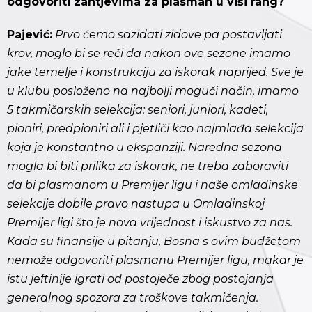
odgovoriti zahtjevima za plasman u viši rang?
Pajević:
Prvo ćemo sazidati zidove pa postavljati
krov, moglo bi se reči da nakon ove sezone imamo
jake temelje i konstrukciju za iskorak naprijed. Sve je
u klubu posloženo na najbolji moguči način, imamo
5 takmičarskih selekcija: seniori, juniori, kadeti,
pioniri, predpioniri ali i pjetliči kao najmlađa selekcija
koja je konstantno u ekspanziji. Naredna sezona
mogla bi biti prilika za iskorak, ne treba zaboraviti
da bi plasmanom u Premijer ligu i naše omladinske
selekcije dobile pravo nastupa u Omladinskoj
Premijer ligi što je nova vrijednost i iskustvo za nas.
Kada su finansije u pitanju, Bosna s ovim budžetom
nemože odgovoriti plasmanu Premijer ligu, makar je
istu jeftinije igrati od postoječe zbog postojanja
generalnog spozora za troškove takmičenja.