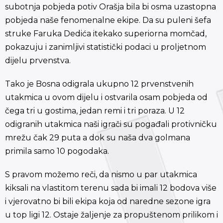
subotnja pobjeda potiv Orašja bila bi osma uzastopna
pobjeda naše fenomenalne ekipe. Da su puleni šefa
struke Faruka Dedića itekako superiorna momčad,
pokazuju i zanimljivi statistički podaci u proljetnom
dijelu prvenstva.
Tako je Bosna odigrala ukupno 12 prvenstvenih
utakmica u ovom dijelu i ostvarila osam pobjeda od
čega tri u gostima, jedan remi i tri poraza. U 12
odigranih utakmica naši igrači su pogađali protivničku
mrežu čak 29 puta a dok su naša dva golmana
primila samo 10 pogodaka.
S pravom možemo reči, da nismo u par utakmica
kiksali na vlastitom terenu sada bi imali 12 bodova više
i vjerovatno bi bili ekipa koja od naredne sezone igra
u top ligi 12. Ostaje žaljenje za propuštenom prilikom i