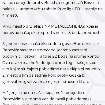
Nakon pobjede protiv Bratstva nogometaši Bosne se
nalaze u samom vrhu tabele Prve lige FBiH tačnije na
4 mjestu.
Prvo mjesto drži ekipa NK METALLEGHE-BSI koja je
bodovno našoj ekipi ispred samo sa 3 boda prednosti.
Slijedeći susret naša ekipa ide u goste Budućnosti iz
Banovića sasvim rasterećeno, jer smo zacrtani
bodovni cilj ostvarili, a to je 22 boda na svome kontu.
Ova utakmica može donjeti puno toga našoj ekipi,
ako kojim slučajem pobjedimo naša ekipa bi zauzelo
2 mjesto s tim da zadnje kolo protiv Goška bi
vjerovatno igrali za prvo mjesto odnosno titulu.
Mišljenja smo da naša ekipa može pobjediti u
Banovićima, a to smo već dokazali pobjedama u