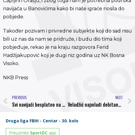
Čapljini i Orašju, i zbog toga nam je potrebna podrška
navijača u Banovićima kako bi naše igraće nosila do
pobjede.
Također pozivam i privredne subjekte koji do sad nisu
bili uz nas da nam se pridruže, i budu dio tima koji
pobjeđuje, rekao je na kraju razgovora Ferid
Hadžijakupović koji je dugi niz godina uz NK Bosna
Visoko.
NKB Press
PREVIOUS
NEXT
Svi navijači besplatno na Koševo
Veladžić najmlađi debitant i strijelac, prvi golovi za Osmanovića i Herića, Vazda i Čataković debitovali