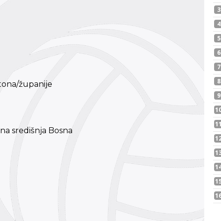
ona/županije
a središnja Bosna