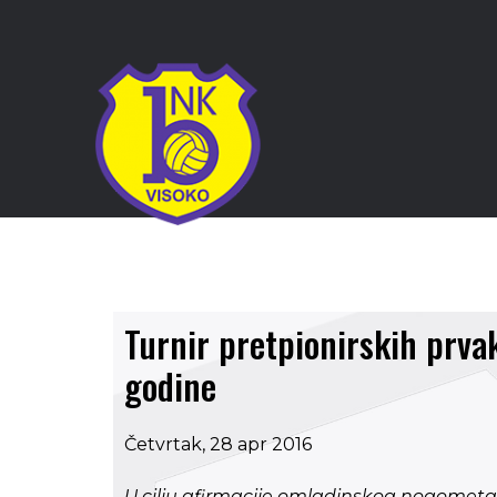
Turnir pretpionirskih prva
godine
Četvrtak, 28 apr 2016
U cilju afirmacije omladinskog nogomet