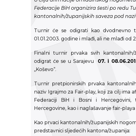
Federacije BiH organizira šesti po redu T
kantonalnih/županijskih saveza pod naziv
Turnir će se odigrati kao dvodnevno t
01.01.2003. godine i mlađi, ali ne mlađi od 
Finalni turnir prvaka svih kantonalnih/
odigrat će se u Sarajevu
07. i 08.06.20
„Koševo“.
Turnir pretpionirskih prvaka kantonalni
naziv Igrajmo za Fair-play, koji za cilj im
Federaciji BiH i Bosni i Hercegovini,
Hercegovine, kao i naglašavanje fair-play
Kao prvaci kantonalnih/županijskih nogome
predstavnici sljedećih kantona/županija: