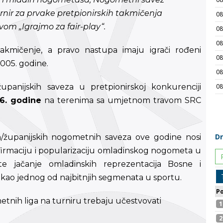
urnir za prvake pretpionirskih takmičenja
om „Igrajmo za fair-play“.
akmičenje, a pravo nastupa imaju igrači rođeni
2005. godine.
županijskih saveza u pretpionirskoj konkurenciji
16. godine
na terenima sa umjetnom travom SRC
h/županijskih nogometnih saveza ove godine nosi
a afirmaciju i popularizaciju omladinskog nogometa u
 te jačanje omladinskih reprezentacija Bosne i
a kao jednog od najbitnjih segmenata u sportu.
tnih liga na turniru trebaju učestvovati