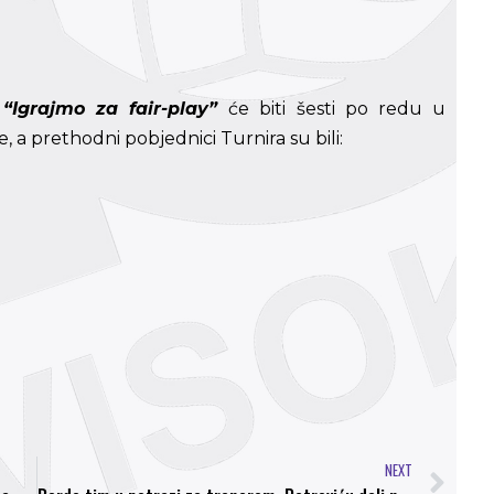
a
“Igrajmo za fair-play”
će biti šesti po redu u
 a prethodni pobjednici Turnira su bili:
NEXT