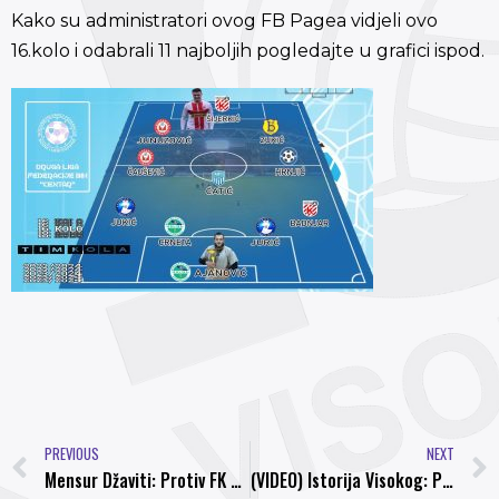
Kako su administratori ovog FB Pagea vidjeli ovo
16.kolo i odabrali 11 najboljih pogledajte u grafici ispod.
PREVIOUS
NEXT
Mensur Džaviti: Protiv FK Borac moramo ući hladne glave i ne dozvoliti da nas pobjeda iz Vogošće ponese
(VIDEO) Istorija Visokog: Prijateljski meč FK “Bosna” – Jugoslavija 1:0