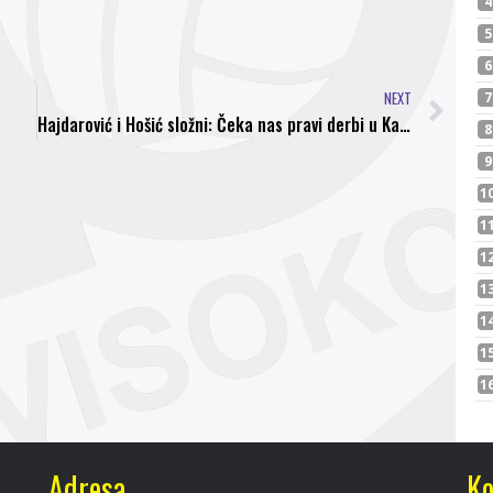
NEXT
Hajdarović i Hošić složni: Čeka nas pravi derbi u Kaknju
Adresa
Ko