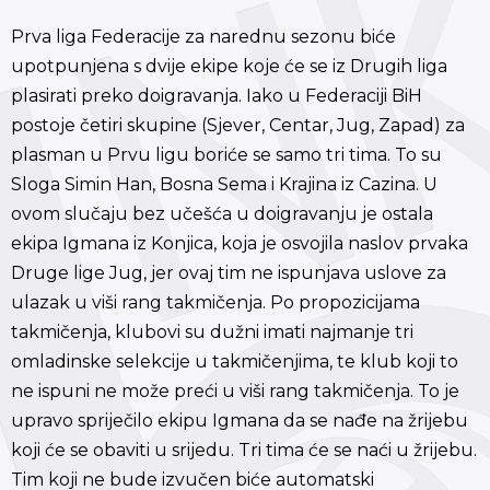
Prva liga Federacije za narednu sezonu biće
upotpunjena s dvije ekipe koje će se iz Drugih liga
plasirati preko doigravanja. Iako u Federaciji BiH
postoje četiri skupine (Sjever, Centar, Jug, Zapad) za
plasman u Prvu ligu boriće se samo tri tima. To su
Sloga Simin Han, Bosna Sema i Krajina iz Cazina. U
ovom slučaju bez učešća u doigravanju je ostala
ekipa Igmana iz Konjica, koja je osvojila naslov prvaka
Druge lige Jug, jer ovaj tim ne ispunjava uslove za
ulazak u viši rang takmičenja. Po propozicijama
takmičenja, klubovi su dužni imati najmanje tri
omladinske selekcije u takmičenjima, te klub koji to
ne ispuni ne može preći u viši rang takmičenja. To je
upravo spriječilo ekipu Igmana da se nađe na žrijebu
koji će se obaviti u srijedu. Tri tima će se naći u žrijebu.
Tim koji ne bude izvučen biće automatski