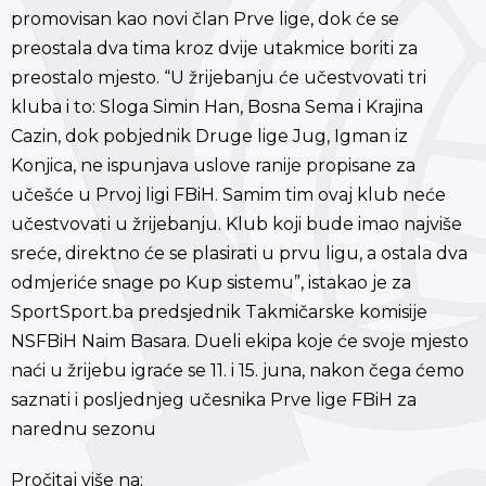
promovisan kao novi član Prve lige, dok će se
preostala dva tima kroz dvije utakmice boriti za
preostalo mjesto. “U žrijebanju će učestvovati tri
kluba i to: Sloga Simin Han, Bosna Sema i Krajina
Cazin, dok pobjednik Druge lige Jug, Igman iz
Konjica, ne ispunjava uslove ranije propisane za
učešće u Prvoj ligi FBiH. Samim tim ovaj klub neće
učestvovati u žrijebanju. Klub koji bude imao najviše
sreće, direktno će se plasirati u prvu ligu, a ostala dva
odmjeriće snage po Kup sistemu”, istakao je za
SportSport.ba predsjednik Takmičarske komisije
NSFBiH Naim Basara. Dueli ekipa koje će svoje mjesto
naći u žrijebu igraće se 11. i 15. juna, nakon čega ćemo
saznati i posljednjeg učesnika Prve lige FBiH za
narednu sezonu
Pročitaj više na: