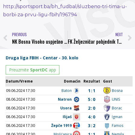
http://sportsport.ba/bh_fudbal/sluzbeno-tri-tima-u-
borbi-za-prvu-ligu-fbih/196794
PREVIOUS
NEXT
NK Bosna Visoko uspješno okončala sezonu Prve lige FBiH
FK Željezničar pobjednik Turnira NS FBiH za pretpionire Igrajmo za Fair-Play