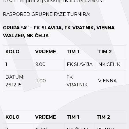
10 sati i to protiv gradskog rivala Željezničara.
RASPORED GRUPNE FAZE TURNIRA:
GRUPA “A” – FK SLAVIJA, FK VRATNIK, VIENNA
WALZER, NK ČELIK
KOLO
VRIJEME
TIM 1
TIM 2
1
9.00
FK SLAVIJA
NK ČELIK
DATUM:
FK
11.00
VIENNA
26.12.15.
VRATNIK
KOLO
VRIJEME
TIM 1
TIM 2