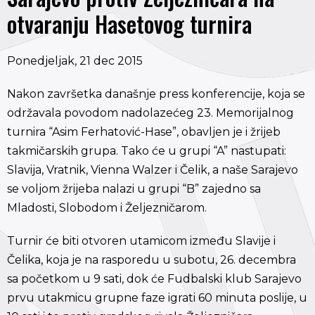
otvaranju Hasetovog turnira
Ponedjeljak, 21 dec 2015
Nakon završetka današnje press konferencije, koja se
održavala povodom nadolazećeg 23. Memorijalnog
turnira “Asim Ferhatović-Hase”, obavljen je i žrijeb
takmičarskih grupa. Tako će u grupi “A” nastupati:
Slavija, Vratnik, Vienna Walzer i Čelik, a naše Sarajevo
se voljom žrijeba nalazi u grupi “B” zajedno sa
Mladosti, Slobodom i Željezničarom.
Turnir će biti otvoren utamicom između Slavije i
Čelika, koja je na rasporedu u subotu, 26. decembra
sa početkom u 9 sati, dok će Fudbalski klub Sarajevo
prvu utakmicu grupne faze igrati 60 minuta poslije, u