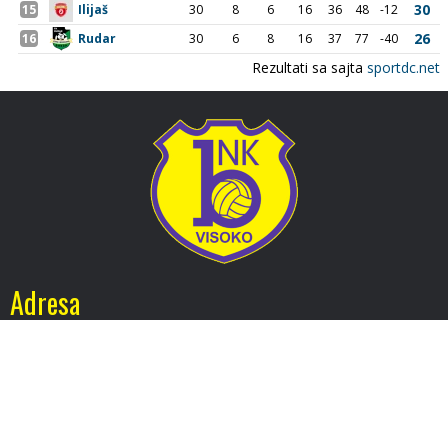
Adresa
Nogometni klub BOSNA
Stadion Luke, 71300 Visoko
Bosnia and Herzegovina