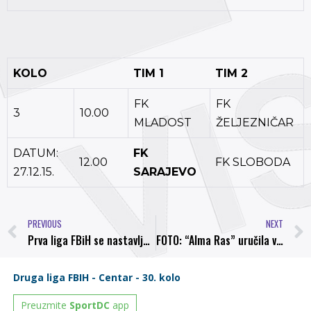
KOLO
TIM 1
TIM 2
FK
FK
3
10.00
MLADOST
ŽELJEZNIČAR
DATUM:
FK
12.00
FK SLOBODA
27.12.15.
SARAJEVO
PREVIOUS
NEXT
Prva liga FBiH se nastavlja 05/06.03.2016. godine
FOTO: “Alma Ras” uručila vrijednu donaciju u opremi Nogometnom klubu “Bosna” Visoko