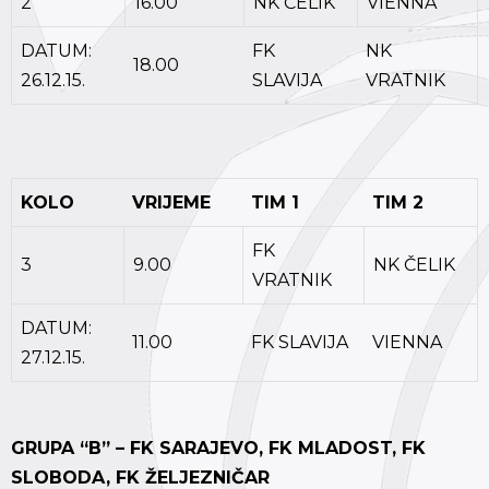
2
16.00
NK ČELIK
VIENNA
DATUM:
FK
NK
18.00
26.12.15.
SLAVIJA
VRATNIK
KOLO
VRIJEME
TIM 1
TIM 2
FK
3
9.00
NK ČELIK
VRATNIK
DATUM:
11.00
FK SLAVIJA
VIENNA
27.12.15.
GRUPA “B” – FK SARAJEVO, FK MLADOST, FK
SLOBODA, FK ŽELJEZNIČAR