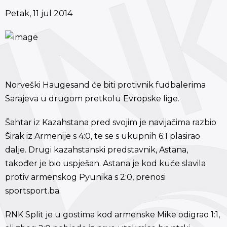
Petak, 11 jul 2014
Norveški Haugesand će biti protivnik fudbalerima
Sarajeva u drugom pretkolu Evropske lige.
Šahtar iz Kazahstana pred svojim je navijačima razbio
Širak iz Armenije s 4:0, te se s ukupnih 6:1 plasirao
dalje. Drugi kazahstanski predstavnik, Astana,
također je bio uspješan. Astana je kod kuće slavila
protiv armenskog Pyunika s 2:0, prenosi
sportsport.ba.
RNK Split je u gostima kod armenske Mike odigrao 1:1,