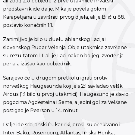
ali zbog 2:0 pobjede iz prve utakmice hrvatski
predstavnik ide dalje. Mika je povela golom
Karapetjana u završnici prvog dijela, ali je Bilić u 88.
postavio konačnih 1:1.
Zanimljivo je bilo u duelu ablanskog Lacija i
slovenskog Rudar Velenja. Obje utakmice završene
su rezultatom 1:1, ali je Laci nakon boljeg izvođenja
penala izašao kao pobjednik.
Sarajevo će u drugom pretkolu igrati protiv
norveškog Haugesunda koji je s 2:1 savladao velški
Airbus (1:1 bilo u prvoj utakmici). Haugesund je slavio
pogocima Agdesteina i Seme, a jedini gol za Velšane
postigao je Pearson u 14. minuti.
Dalje ide srbijanski Čukarički, prošli su očekivano i
Inter Baku, Rosenborg, Atlantas, finska Honka,