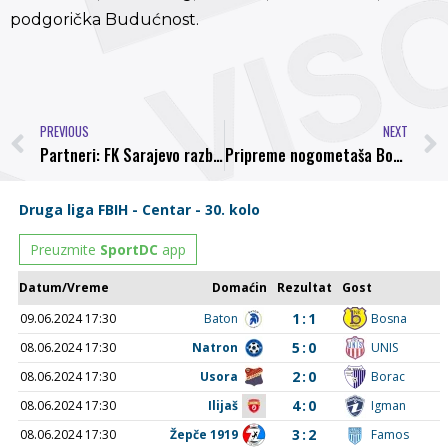
podgorička Budućnost.
PREVIOUS
NEXT
Partneri: FK Sarajevo razbilo Metalurg
Pripreme nogometaša Bosne Sutra prijateljske utakmice protiv Sarajeva