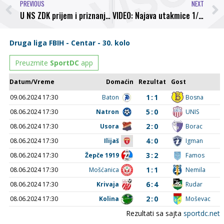
PREVIOUS
NEXT
U NS ZDK prijem i priznanje za članove pionirske reprezentacije ZDK!
VIDEO: Najava utakmice 1/16 Kup-a FBIH između NK Bosna i FK Radnički