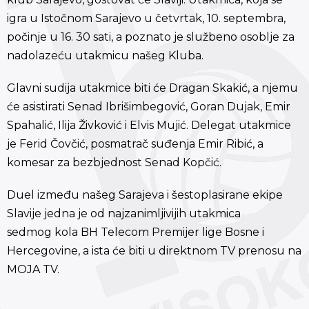
igra u Istočnom Sarajevo u četvrtak, 10. septembra,
počinje u 16. 30 sati, a poznato je službeno osoblje za
nadolazeću utakmicu našeg Kluba.
Glavni sudija utakmice biti će Dragan Skakić, a njemu
će asistirati Senad Ibrišimbegović, Goran Dujak, Emir
Spahalić, Ilija Živković i Elvis Mujić. Delegat utakmice
je Ferid Čovčić, posmatrač suđenja Emir Ribić, a
komesar za bezbjednost Senad Kopčić.
Duel između našeg Sarajeva i šestoplasirane ekipe
Slavije jedna je od najzanimljivijih utakmica
sedmog kola BH Telecom Premijer lige Bosne i
Hercegovine, a ista će biti u direktnom TV prenosu na
MOJA TV.