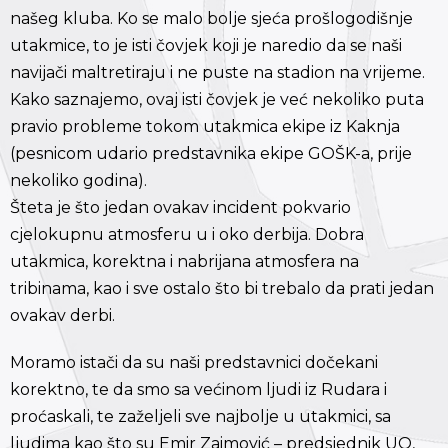
našeg kluba. Ko se malo bolje sjeća prošlogodišnje
utakmice, to je isti čovjek koji je naredio da se naši
navijači maltretiraju i ne puste na stadion na vrijeme.
Kako saznajemo, ovaj isti čovjek je već nekoliko puta
pravio probleme tokom utakmica ekipe iz Kaknja
(pesnicom udario predstavnika ekipe GOŠK-a, prije
nekoliko godina).
Šteta je što jedan ovakav incident pokvario
cjelokupnu atmosferu u i oko derbija. Dobra
utakmica, korektna i nabrijana atmosfera na
tribinama, kao i sve ostalo što bi trebalo da prati jedan
ovakav derbi.
Moramo istači da su naši predstavnici dočekani
korektno, te da smo sa većinom ljudi iz Rudara i
proćaskali, te zaželjeli sve najbolje u utakmici, sa
ljudima kao što su Emir Zaimović – predsjednik UO,