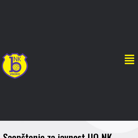
Saopštenje za javnost UO NK