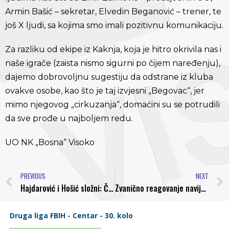
Armin Bašić – sekretar, Elvedin Beganović – trener, te
još X ljudi, sa kojima smo imali pozitivnu komunikaciju.
Za razliku od ekipe iz Kaknja, koja je hitro okrivila nas i
naše igrače (zaista nismo sigurni po čijem naređenju),
dajemo dobrovoljnu sugestiju da odstrane iz kluba
ovakve osobe, kao što je taj izvjesni „Begovac“, jer
mimo njegovog „cirkuzanja“, domaćini su se potrudili
da sve prođe u najboljem redu.
UO NK „Bosna“ Visoko
PREVIOUS
NEXT
Hajdarović i Hošić složni: Čeka nas pravi derbi u Kaknju
Zvanično reagovanje navijačke skupine “Demoni” Visoko nakon dešavanja u Kaknju