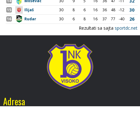
Adresa
Nogometni klub BOSNA
Stadion Luke, 71300 Visoko