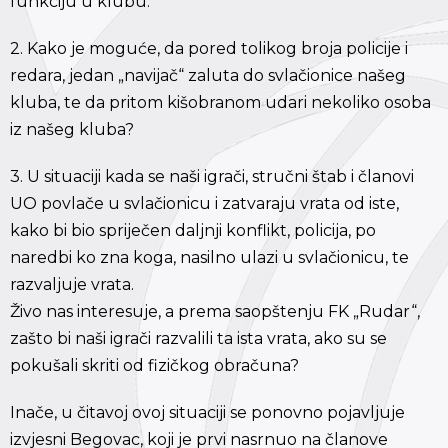
funkciju u klubu.
2. Kako je moguće, da pored tolikog broja policije i
redara, jedan „navijač“ zaluta do svlačionice našeg
kluba, te da pritom kišobranom udari nekoliko osoba
iz našeg kluba?
3. U situaciji kada se naši igrači, stručni štab i članovi
UO povlače u svlačionicu i zatvaraju vrata od iste,
kako bi bio spriječen daljnji konflikt, policija, po
naredbi ko zna koga, nasilno ulazi u svlačionicu, te
razvaljuje vrata.
Živo nas interesuje, a prema saopštenju FK „Rudar“,
zašto bi naši igrači razvalili ta ista vrata, ako su se
pokušali skriti od fizičkog obračuna?
Inače, u čitavoj ovoj situaciji se ponovno pojavljuje
izvjesni Begovac, koji je prvi nasrnuo na članove