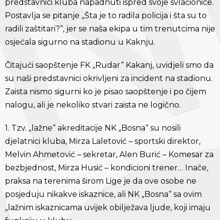
predstavnici kluba napadnuti ispred svoje svlačionice.
Postavlja se pitanje „Šta je to radila policija i šta su to
radili zaštitari?“, jer se naša ekipa u tim trenutcima nije
osjećala sigurno na stadionu u Kaknju.
Čitajući saopštenje FK „Rudar“ Kakanj, uvidjeli smo da
su naši predstavnici okrivljeni za incident na stadionu.
Zaista nismo sigurni ko je pisao saopštenje i po čijem
nalogu, ali je nekoliko stvari zaista ne logično.
1. Tzv. „lažne“ akreditacije NK „Bosna“ su nosili
djelatnici kluba, Mirza Laletović – sportski direktor,
Melvin Ahmetović – sekretar, Alen Burić – Komesar za
bezbjednost, Mirza Husić – kondicioni trener… Inače,
praksa na terenima širom Lige je da ove osobe ne
posjeduju nikakve iskaznice, ali NK „Bosna“ sa ovim
„lažnim iskaznicama uvijek obilježava ljude, koji imaju