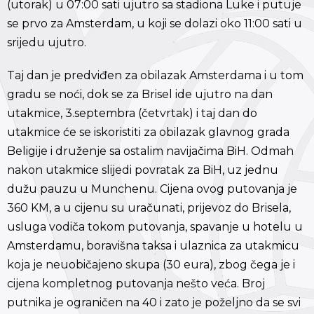
(utorak) u 07:00 sati ujutro sa stadiona Luke i putuje
se prvo za Amsterdam, u koji se dolazi oko 11:00 sati u
srijedu ujutro.
Taj dan je predviđen za obilazak Amsterdama i u tom
gradu se noći, dok se za Brisel ide ujutro na dan
utakmice, 3.septembra (četvrtak) i taj dan do
utakmice će se iskoristiti za obilazak glavnog grada
Beligije i druženje sa ostalim navijačima BiH. Odmah
nakon utakmice slijedi povratak za BiH, uz jednu
dužu pauzu u Munchenu. Cijena ovog putovanja je
360 KM, a u cijenu su uračunati, prijevoz do Brisela,
usluga vodiča tokom putovanja, spavanje u hotelu u
Amsterdamu, boravišna taksa i ulaznica za utakmicu
koja je neuobičajeno skupa (30 eura), zbog čega je i
cijena kompletnog putovanja nešto veća. Broj
putnika je ograničen na 40 i zato je poželjno da se svi