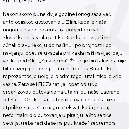
Subota, 18 jul 2015
Nakon skoro pune dvije godine i onog sada već
antologijskog gostovanja u Žilini, kada je naša
nogometna reprezentacija pobjedom nad
Slovačkom trasirala put ka Brazilu, a navijači BiH
očitali pravu lekciju domaćinu i po brojnosti i po
navijanju, opet se ukazala prilika da naši navijači daju
veliku podršku „Zmajevima“. Žrijeb je bio takav da nije
bilo bližeg gostovanja od narednog u Briselu kod
reprezentacije Belgije, a osim toga i utakmica je vrlo
važna. Zato se i FK“Zanatlija“ opet odlučio
organizovati putovanje na utakmicu naše izabrane
selekcije. Oni koji su putovali u ovoj organizaciji već
otprilike znaju šta mogu očekivati kada je onaj
neformalni dio putovanja u pitanju, a što se tiče
detalja, treba reći da se na put kreće 1.septembra