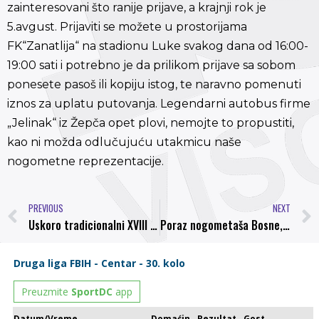
zainteresovani što ranije prijave, a krajnji rok je
5.avgust. Prijaviti se možete u prostorijama
FK“Zanatlija“ na stadionu Luke svakog dana od 16:00-
19:00 sati i potrebno je da prilikom prijave sa sobom
ponesete pasoš ili kopiju istog, te naravno pomenuti
iznos za uplatu putovanja. Legendarni autobus firme
„Jelinak“ iz Žepča opet plovi, nemojte to propustiti,
kao ni možda odlučujuću utakmicu naše
nogometne reprezentacije.
PREVIOUS
NEXT
Uskoro tradicionalni XVIII Memorijalni turnir u malom nogometu “Jusuf Skopljak – Sesa – Lazo”, prijave otvorene još uvijek
Poraz nogometaša Bosne, Hasanhodžić odlazi u Travnik