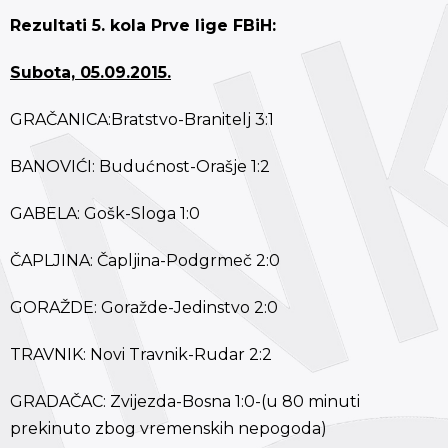
Rezultati 5. kola Prve lige FBiH:
Subota, 05.09.2015.
GRAČANICA:Bratstvo-Branitelj 3:1
BANOVIĆI: Budućnost-Orašje 1:2
GABELA: Gošk-Sloga 1:0
ČAPLJINA: Čapljina-Podgrmeč 2:0
GORAŽDE: Goražde-Jedinstvo 2:0
TRAVNIK: Novi Travnik-Rudar 2:2
GRADAČAC: Zvijezda-Bosna 1:0-(u 80 minuti
prekinuto zbog vremenskih nepogoda)