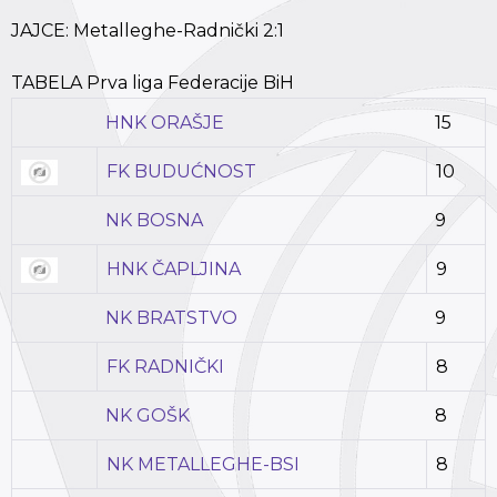
JAJCE: Metalleghe-Radnički 2:1
TABELA Prva liga Federacije BiH
HNK ORAŠJE
15
FK BUDUĆNOST
10
NK BOSNA
9
HNK ČAPLJINA
9
NK BRATSTVO
9
FK RADNIČKI
8
NK GOŠK
8
NK METALLEGHE-BSI
8