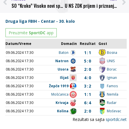
SO “Kroko” Visoko novi sponzor NK Bosna
U NS ZDK prijem i priznanje za članove pionirske reprezentacije ZDK!