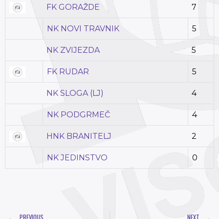
FK GORAŽDE
7
NK NOVI TRAVNIK
5
NK ZVIJEZDA
5
FK RUDAR
5
NK SLOGA (LJ)
4
NK PODGRMEČ
4
HNK BRANITELJ
2
NK JEDINSTVO
0
PREVIOUS
NEXT