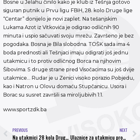
Bosne u Jelahu činilo kako je klub iz Tešnja gotovo
siguran putnik u Prvu ligu FBiH, 28. kolo Druge lige
“Centar” donijelo je novi zaplet. Na tešanjskim
Lukama Azot iz Vitkovića je odigrao odličnih 90
minuta i uspio sačuvati svoju mrežu. Završeno je bez
pogodaka. Bosna je Bila slobodna. TOŠK sada ima 4
boda prednosti ali Tešnjaci imaju odigrati još jednu
utakmicu i to protiv odličnog Borca na njihovim
Šibovima. S druge strane pred Visočacima su još dvije
utakmice… Rudar je u Zenici visoko porazio Pobjedu,
kao i Natron u Olovu domaću Stupčanicu. Usora i
Borac su susret završili sa miroljubivih 1:1.
www.sportzdk.ba
PREVIOUS
NEXT
Na utakmici 28 kola Druge lige centar, fizički napadnuti članovi uprave NK Bosna Visoko
Ulaznice za utakmicu protiv Slobode u prodaji!