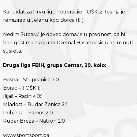
Kandidat za Prvu ligu Federacije TOŠK iz Tešnja je
remizirao u Jelahu kod Borca (1:1).
Nedim Subašić je doveo domaće u prednost, da bi
bod gostima osigurao Džemal Hasanbašić u 71. minuti
susreta.
Druga liga FBiH, grupa Centar, 29. kolo:
Bosna – Stupčanica 7:0
Borac – TOŠK 1:1
Ilijaš – Radnik 0:1
Mladost – Rudar Zenica 2:1
Pobjeda – Famos 2:0
Rudar Breza – Natron 2:0
www.sportsport.ba