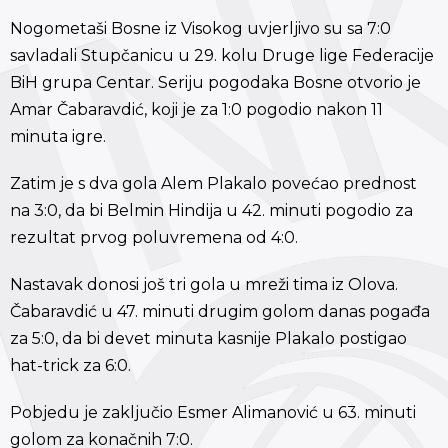
Nogometaši Bosne iz Visokog uvjerljivo su sa 7:0
savladali Stupčanicu u 29. kolu Druge lige Federacije
BiH grupa Centar. Seriju pogodaka Bosne otvorio je
Amar Čabaravdić, koji je za 1:0 pogodio nakon 11
minuta igre.
Zatim je s dva gola Alem Plakalo povećao prednost
na 3:0, da bi Belmin Hindija u 42. minuti pogodio za
rezultat prvog poluvremena od 4:0.
Nastavak donosi još tri gola u mreži tima iz Olova.
Čabaravdić u 47. minuti drugim golom danas pogađa
za 5:0, da bi devet minuta kasnije Plakalo postigao
hat-trick za 6:0.
Pobjedu je zaključio Esmer Alimanović u 63. minuti
golom za konačnih 7:0.