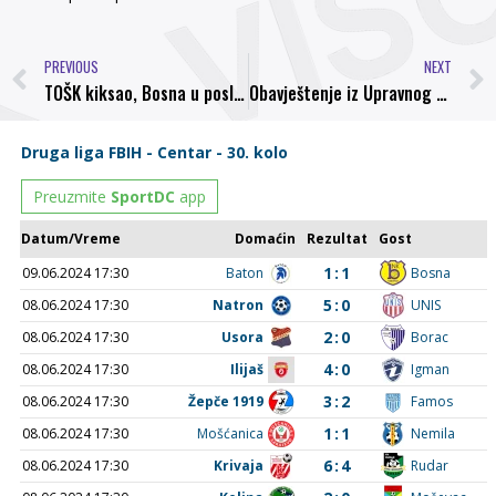
PREVIOUS
NEXT
TOŠK kiksao, Bosna u posljednjem kolu odlučuje o plasmanu u Prvu ligu Federacije
Obavještenje iz Upravnog odbora NK Bosna