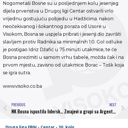
Nogometaši Bosne su u posljednjem kolu jesenjeg
dijela prvenstva u Drugoj ligi Centar ostvarili vrlo
vrijednu gostujuću pobjedu u Hadžićima. nakon
neočekivanog i šokantnog poraza od Usore u
Visokom, Bosna se uspjela pribrati i jesenji dio završiti
slavljem protiv Radnika sa minimalnih 1:0. Gol odluke
je postigao Idriz Džafić u 75.minuti utakmice, te će
Bosna prezimiti u samom vrhu tabele, možda čak i na
prvom mjestu, zavisno od utakmice Borac – Tošk koja
se igra sutra.
www.visoko.co.ba
PREVIOUS
NEXT
NK Bosna ispustila lidersku poziciju
Zmajevi u grupi sa Argentinom, Iranom i Nigerijom