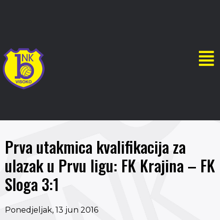
Prva utakmica kvalifikacija za
ulazak u Prvu ligu: FK Krajina – FK
Sloga 3:1
Ponedjeljak, 13 jun 2016