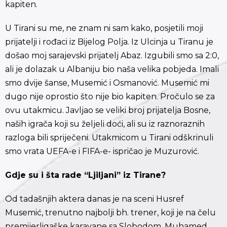
kapiten.
U Tirani su me, ne znam ni sam kako, posjetili moji
prijatelji i rođaci iz Bijelog Polja. Iz Ulcinja u Tiranu je
došao moj sarajevski prijatelj Abaz. Izgubili smo sa 2:0,
ali je dolazak u Albaniju bio naša velika pobjeda. Imali
smo dvije šanse, Musemić i Osmanović. Musemić mi
dugo nije oprostio što nije bio kapiten. Pročulo se za
ovu utakmicu. Javljao se veliki broj prijatelja Bosne,
naših igrača koji su željeli doći, ali su iz raznoraznih
razloga bili spriječeni. Utakmicom u Tirani odškrinuli
smo vrata UEFA-e i FIFA-e- ispričao je Muzurović.
Gdje su i šta rade “Ljiljani” iz Tirane?
Od tadašnjih aktera danas je na sceni Husref
Musemić, trenutno najbolji bh. trener, koji je na čelu
premijerligaške karavane sa Slobodom. Muhamed