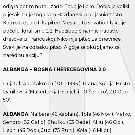
odigra pet minuta i izađe. Tako je i bilo. Dobio je veliki
pljesak. Prije toga sam Baždareviću objasnio zašto
Kodro treba biti kapiten. Meša je to shvatio. I tako je
počelo. Igrali smo 2:2. Hadžibegić nam je nabavio
dresove u Francuskoj. Niko nije pitao za dnevnice.
Svaki je na odlasku pitao: A gdje se okupljamo za
narednu akciju?
ALBANIJA – BOSNA I HERECEGOVINA 2:0
Prijateljska utakmica (30.11.1995.) Tirana, Sudija: Hristo
Danilovski (Makedonija). Strijelci: 1:0 Šendro’, 2:0 Dobi
50’.
ALBANIJA
: Nalbani (46 Kaplam), Tole (46 Novi), Malko,
Šendro (82 Gallo), Shulku (63 Dede), Alliu (46 Cipi),
Haxhi (46 Dobi), Jupi (75 Ruhi), Kola (46 Miloti),