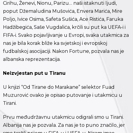
Cirihu, Ženevi, Nionu, Parizu… naši istaknuti ljudi,
poput Džemaludina Mušovića, Envera Marića, Mire
Poljo, Ivice Osima, Safeta Sušića, Ace Ristića, Faruka
Hadžibegića, Saše Vugdalića, krčili su put ka UEFA-i i
FIFA-i. Svako pojavljivanje u Evropi, svaka utakmica za
nas je bila korak bliže ka svjetskoj i evropskoj
fudbalskoj asocijaciji. Nakon Fortune, pozvala nas je
albanska reprezentacija.
Neizvjestan put u Tiranu
U knjizi “Od Tirane do Marakane” selektor Fuad
Muzurović ovako je opisao putovanje i utakmicu u
Tirani.
Prvu međudržavnu utakmicu odigrali smo u Tirani.
Albanija nas je pozvala. Za nas je to puno značilo, jer