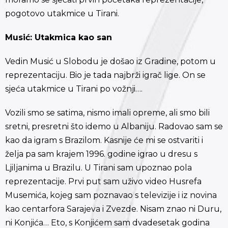
pogotovo utakmice u Tirani.
Musić: Utakmica kao san
Vedin Musić u Slobodu je došao iz Gradine, potom u
reprezentaciju. Bio je tada najbrži igrač lige. On se
sjeća utakmice u Tirani po vožnji….
Vozili smo se satima, nismo imali opreme, ali smo bili
sretni, presretni što idemo u Albaniju. Radovao sam se
kao da igram s Brazilom. Kasnije će mi se ostvariti i
želja pa sam krajem 1996. godine igrao u dresu s
Ljiljanima u Brazilu. U Tirani sam upoznao pola
reprezentacije. Prvi put sam uživo video Husrefa
Musemića, kojeg sam poznavao s televizije i iz novina
kao centarfora Sarajeva i Zvezde. Nisam znao ni Duru,
ni Konjića… Eto, s Konjićem sam dvadesetak godina