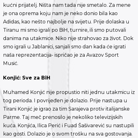
kućni prijatelj. Ništa nam tada nije smetalo. Za mene
je ona oprema koju nam je neko donio bila kao
Adidas, kao nešto najbolje na svijetu. Prije dolaska u
Tiranu mi smo igrali po BiH, turnire, ili smo putovali
danima na utakmice. Niko nije strahovao za život. Dok
smo igrali u Jablanici, sanjali smo dan kada će igrati
naša reprezentacija- ispričao je za Avazov Sport
Musić.
Konjić: Sve za BiH
Muhamed Konjić nije propustio niti jednu utakmicu iz
tog perioda. I povrijeđen je dolazio. Prije nastupa u
Tirani Konjić je igrao za tim Sarajeva protiv italijanske
Parme. Taj meč prenosilo je nekoliko televizijskih
kuća. Konjića, Ilica Perić i Fuad Šašivarević su nastupili
kao gosti. Dolazio je o svom trošku na sva gostovanja.