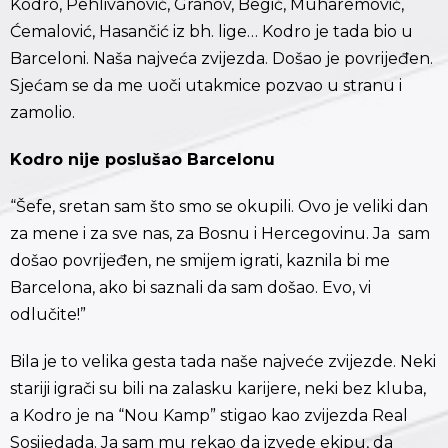
Kodro, Pehlivanović, Granov, Begić, Muharemović,
Ćemalović, Hasančić iz bh. lige… Kodro je tada bio u
Barceloni. Naša najveća zvijezda. Došao je povrijeđen.
Sjećam se da me uoči utakmice pozvao u stranu i
zamolio.
Kodro nije poslušao Barcelonu
“Šefe, sretan sam što smo se okupili. Ovo je veliki dan
za mene i za sve nas, za Bosnu i Hercegovinu. Ja sam
došao povrijeđen, ne smijem igrati, kaznila bi me
Barcelona, ako bi saznali da sam došao. Evo, vi
odlučite!”
Bila je to velika gesta tada naše najveće zvijezde. Neki
stariji igrači su bili na zalasku karijere, neki bez kluba,
a Kodro je na “Nou Kamp” stigao kao zvijezda Real
Sosijedada. Ja sam mu rekao da izvede ekipu, da