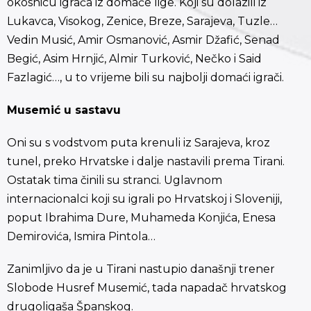
okosnicu igrača iz domaće lige. Koji su dolazili iz
Lukavca, Visokog, Zenice, Breze, Sarajeva, Tuzle…
Vedin Musić, Amir Osmanović, Asmir Džafić, Senad
Begić, Asim Hrnjić, Almir Turković, Nečko i Said
Fazlagić…, u to vrijeme bili su najbolji domaći igrači.
Musemić u sastavu
Oni su s vodstvom puta krenuli iz Sarajeva, kroz
tunel, preko Hrvatske i dalje nastavili prema Tirani.
Ostatak tima činili su stranci. Uglavnom
internacionalci koji su igrali po Hrvatskoj i Sloveniji,
poput Ibrahima Dure, Muhameda Konjića, Enesa
Demirovića, Ismira Pintola…
Zanimljivo da je u Tirani nastupio današnji trener
Slobode Husref Musemić, tada napadač hrvatskog
drugoligaša Španskog.