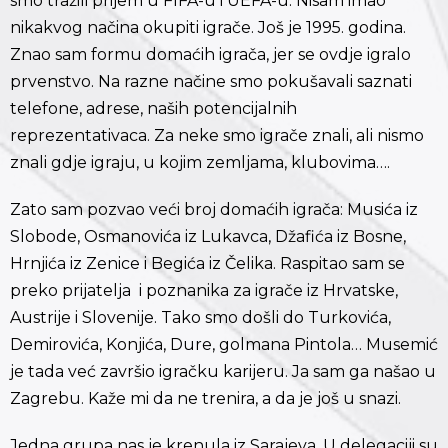
smo tražili prijem u FIFA-u i UEFA-u. Nisam imao
nikakvog načina okupiti igrače. Još je 1995. godina.
Znao sam formu domaćih igrača, jer se ovdje igralo
prvenstvo. Na razne načine smo pokušavali saznati
telefone, adrese, naših potencijalnih
reprezentativaca. Za neke smo igrače znali, ali nismo
znali gdje igraju, u kojim zemljama, klubovima….
Zato sam pozvao veći broj domaćih igrača: Musića iz
Slobode, Osmanovića iz Lukavca, Džafića iz Bosne,
Hrnjića iz Zenice i Begića iz Čelika. Raspitao sam se
preko prijatelja i poznanika za igrače iz Hrvatske,
Austrije i Slovenije. Tako smo došli do Turkovića,
Demirovića, Konjića, Dure, golmana Pintola… Musemić
je tada već završio igračku karijeru. Ja sam ga našao u
Zagrebu. Kaže mi da ne trenira, a da je još u snazi.
Jedna grupa nas je krenula iz Sarajeva. U delegaciji su