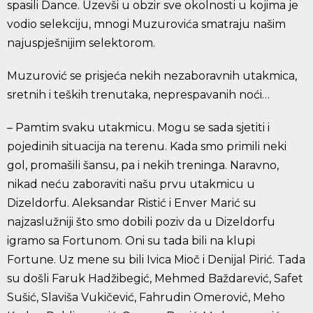
spasili Dance. Uzevši u obzir sve okolnosti u kojima je
vodio selekciju, mnogi Muzurovića smatraju našim
najuspješnijim selektorom.
Muzurović se prisjeća nekih nezaboravnih utakmica,
sretnih i teških trenutaka, neprespavanih noći…
– Pamtim svaku utakmicu. Mogu se sada sjetiti i
pojedinih situacija na terenu. Kada smo primili neki
gol, promašili šansu, pa i nekih treninga. Naravno,
nikad neću zaboraviti našu prvu utakmicu u
Dizeldorfu. Aleksandar Ristić i Enver Marić su
najzaslužniji što smo dobili poziv da u Dizeldorfu
igramo sa Fortunom. Oni su tada bili na klupi
Fortune. Uz mene su bili Ivica Mioč i Denijal Pirić. Tada
su došli Faruk Hadžibegić, Mehmed Baždarević, Safet
Sušić, Slaviša Vukičević, Fahrudin Omerović, Meho