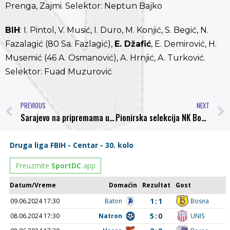
Prenga, Zajmi. Selektor: Neptun Bajko
BIH
: I. Pintol, V. Musić, I. Duro, M. Konjić, S. Begić, N.
Fazalagić (80 Sa. Fazlagić),
E. Džafić
, E. Demirović, H.
Musemić (46 A. Osmanović), A. Hrnjić, A. Turković.
Selektor: Fuad Muzurović
PREVIOUS
NEXT
Sarajevo na pripremama u Antaliji
Pionirska selekcija NK Bosna učestvovala na turniru u Beogradu