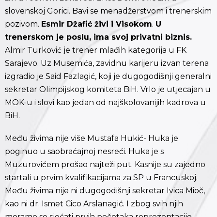
slovenskoj Gorici. Bavi se menadžerstvom i trenerskim
pozivom.
Esmir Džafić živi i Visokom
.
U
trenerskom je poslu, ima svoj privatni biznis.
Almir Turković je trener mlađih kategorija u FK
Sarajevo. Uz Musemića, zavidnu karijeru izvan terena
izgradio je Said Fazlagić, koji je dugogodišnji generalni
sekretar Olimpijskog komiteta BiH. Vrlo je utjecajan u
MOK-u i slovi kao jedan od najškolovanijih kadrova u
BiH.
Među živima nije više Mustafa Hukić- Huka je
poginuo u saobraćajnoj nesreći. Huka je s
Muzurovićem prošao najteži put. Kasnije su zajedno
startali u prvim kvalifikacijama za SP u Francuskoj.
Među živima nije ni dugogodišnji sekretar Ivica Mioč,
kao ni dr. Ismet Cico Arslanagić. I zbog svih njih
moramo se sjećati prvih početaka reprezentacije,