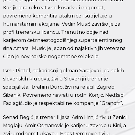
Konjić igra rekreativno košarku i nogomet,
povremeno komentira utakmice i sudjeluje u
humanitarnim akcijama. Vedin Musić završio je za
profi trenersku licencu. Trenutno bdije nad
karijerom četrnaestogodišnjeg supertalentiranog
sina Amara. Musić je jedan od najaktivnijih veterana.
Član je novinarske nogometne selekcije.
Ismir Pintol, nekadašnji golman Sarajeva i još nekih
slovenskih klubova, živi u Sloveniji i trener je
specijalista. Ibrahim Duro, živi na relacili Zagreb
Šibenik. Povremeno navrati u rodni Konjic. Nedžad
Fazlagić, dio je respektabilne kompanije “Granoff”.
Senad Begić je trener Ilijaša. Asim Hrnjić živi u Zenici i
Maglaju. Amir Osmanović je karijeru završio u Kini, a
živi u rodnom Lukavcu. Enes Demirović živi u