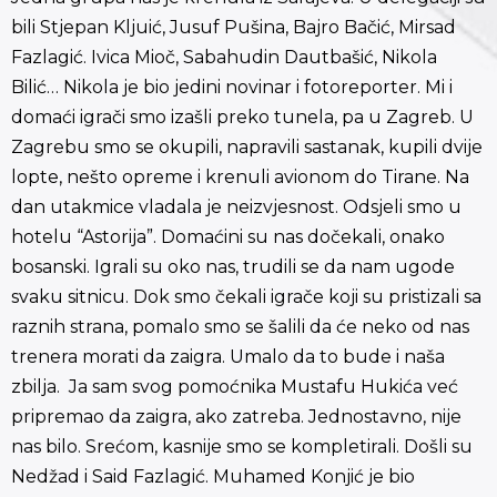
bili Stjepan Kljuić, Jusuf Pušina, Bajro Bačić, Mirsad
Fazlagić. Ivica Mioč, Sabahudin Dautbašić, Nikola
Bilić… Nikola je bio jedini novinar i fotoreporter. Mi i
domaći igrači smo izašli preko tunela, pa u Zagreb. U
Zagrebu smo se okupili, napravili sastanak, kupili dvije
lopte, nešto opreme i krenuli avionom do Tirane. Na
dan utakmice vladala je neizvjesnost. Odsjeli smo u
hotelu “Astorija”. Domaćini su nas dočekali, onako
bosanski. Igrali su oko nas, trudili se da nam ugode
svaku sitnicu. Dok smo čekali igrače koji su pristizali sa
raznih strana, pomalo smo se šalili da će neko od nas
trenera morati da zaigra. Umalo da to bude i naša
zbilja. Ja sam svog pomoćnika Mustafu Hukića već
pripremao da zaigra, ako zatreba. Jednostavno, nije
nas bilo. Srećom, kasnije smo se kompletirali. Došli su
Nedžad i Said Fazlagić. Muhamed Konjić je bio