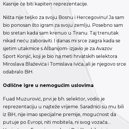
Kasnije će biti kapiten reprezentacije.
Ništa nije teško za svoju Bosnu i Hercegovinu! Ja sam
bio ponosan što igram za svoju zemlju. Posebno sam
bio sretan kada sam krenuo u Tiranu. Taj trenutak
nikad neću zaboraviti. I danas mi srce zaigra kada se
sjetim utakmice s Albanijom- izjavio je za Avazov
Sport Konjić, koji je bio na meti hrvatskih selektora
Miroslava Blaževića i Tomislava Ivića, ali je njegovo srce
odabralo BiH.
Odlične igre u nemogućim uslovima
Fuad Muzurović, prvi je bh. selektor, vodio je
reprezentaciju u najteže vrijeme. Saradnici su mu bili
iz BiH, nije imao specijalne premije, mogućnost da
putuje po Evropi, niti mobitela, ni svog vozača…