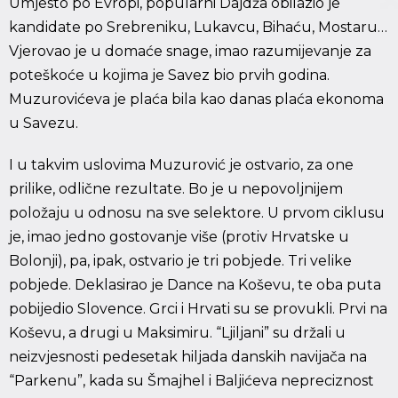
Umjesto po Evropi, popularni Dajdža obilazio je
kandidate po Srebreniku, Lukavcu, Bihaću, Mostaru…
Vjerovao je u domaće snage, imao razumijevanje za
poteškoće u kojima je Savez bio prvih godina.
Muzurovićeva je plaća bila kao danas plaća ekonoma
u Savezu.
I u takvim uslovima Muzurović je ostvario, za one
prilike, odlične rezultate. Bo je u nepovoljnijem
položaju u odnosu na sve selektore. U prvom ciklusu
je, imao jedno gostovanje više (protiv Hrvatske u
Bolonji), pa, ipak, ostvario je tri pobjede. Tri velike
pobjede. Deklasirao je Dance na Koševu, te oba puta
pobijedio Slovence. Grci i Hrvati su se provukli. Prvi na
Koševu, a drugi u Maksimiru. “Ljiljani” su držali u
neizvjesnosti pedesetak hiljada danskih navijača na
“Parkenu”, kada su Šmajhel i Baljićeva nepreciznost