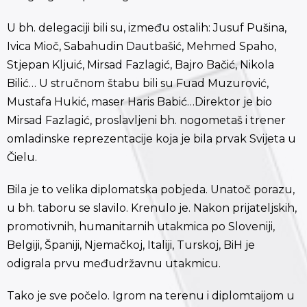
U bh. delegaciji bili su, između ostalih: Jusuf Pušina,
Ivica Mioč, Sabahudin Dautbašić, Mehmed Spaho,
Stjepan Kljuić, Mirsad Fazlagić, Bajro Bačić, Nikola
Bilić… U stručnom štabu bili su Fuad Muzurović,
Mustafa Hukić, maser Haris Babić…Direktor je bio
Mirsad Fazlagić, proslavljeni bh. nogometaš i trener
omladinske reprezentacije koja je bila prvak Svijeta u
Čielu.
Bila je to velika diplomatska pobjeda. Unatoč porazu,
u bh. taboru se slavilo. Krenulo je. Nakon prijateljskih,
promotivnih, humanitarnih utakmica po Sloveniji,
Belgiji, Španiji, Njemačkoj, Italiji, Turskoj, BiH je
odigrala prvu međudržavnu utakmicu.
Tako je sve počelo. Igrom na terenu i diplomtaijom u