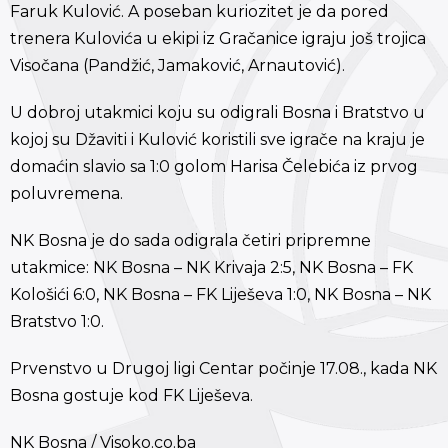
Faruk Kulović. A poseban kuriozitet je da pored
trenera Kulovića u ekipi iz Gračanice igraju još trojica
Visočana (Pandžić, Jamaković, Arnautović).
U dobroj utakmici koju su odigrali Bosna i Bratstvo u
kojoj su Džaviti i Kulović koristili sve igrače na kraju je
domaćin slavio sa 1:0 golom Harisa Čelebića iz prvog
poluvremena.
NK Bosna je do sada odigrala četiri pripremne
utakmice: NK Bosna – NK Krivaja 2:5, NK Bosna – FK
Kološići 6:0, NK Bosna – FK Liješeva 1:0, NK Bosna – NK
Bratstvo 1:0.
Prvenstvo u Drugoj ligi Centar počinje 17.08., kada NK
Bosna gostuje kod FK Liješeva.
NK Bosna / Visoko.co.ba