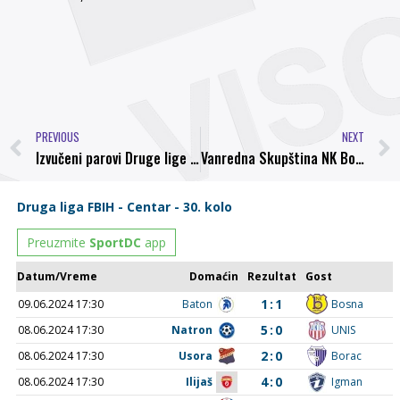
PREVIOUS
NEXT
Izvučeni parovi Druge lige Centar: NK Bosna prvo kolo gostuje u Liješevi, derbi protiv Rudara u osmom kolu u Kaknju
Vanredna Skupština NK Bosna u četvrtak