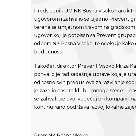
Predsjednik UO NK Bosna Visoko Faruk Ihti
ugovorom i zahvalio se ujedno Prevent grup
terena sa umjetnom travom na gradskom st
ugovor koji je potpisan sa Prevent grupac
odbora NK Bosna Visoko, te očekuje kako 
budućnosti.
Također, direktor Prevent Visoko Mirza K
pohvalio je rad sadašnje uprave koja je u
odnosno svih preduslova za razvijanje spo
je zaželio našem klubu mnogo srece u na
se zahvaljuje ovoj vodećoj bh kompaniji n
kontinuirano podržava razvoj lokalne zaje
Press NK Bosna Visoko