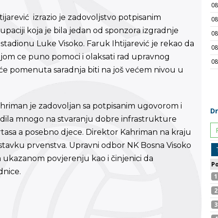
jarević izrazio je zadovoljstvo potpisanim
aciji koja je bila jedan od sponzora izgradnje
adionu Luke Visoko. Faruk Ihtijarević je rekao da
ijom ce puno pomoci i olaksati rad upravnog
će pomenuta saradnja biti na još većem nivou u
ahriman je zadovoljan sa potpisanim ugovorom i
radila mnogo na stvaranju dobre infrastrukture
rtasa a posebno djece. Direktor Kahriman na kraju
stavku prvenstva. Upravni odbor NK Bosna Visoko
a ukazanom povjerenju kao i činjenici da
dnice.