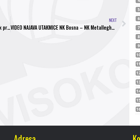
NEXT
Još jedan visočki trener u Hercegovini, Ivo Ištuk preuzeo Slogu iz Ljubuškog
VIDEO NAJAVA UTAKMICE NK Bosna – NK Metalleghe BSI
Adresa
Ko