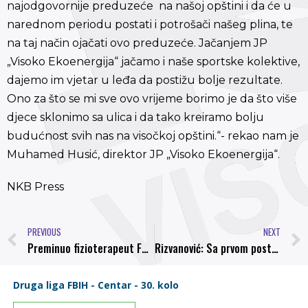
najodgovornije preduzeće na našoj opštini i da će u
narednom periodu postati i potrošači našeg plina, te
na taj način ojačati ovo preduzeće. Jačanjem JP
„Visoko Ekoenergija“ jačamo i naše sportske kolektive,
dajemo im vjetar u leđa da postižu bolje rezultate.
Ono za što se mi sve ovo vrijeme borimo je da što više
djece sklonimo sa ulica i da tako kreiramo bolju
budućnost svih nas na visočkoj opštini.“- rekao nam je
Muhamed Husić, direktor JP „Visoko Ekoenergija“.
NKB Press
PREVIOUS
NEXT
Preminuo fizioterapeut FK Mladost Doboj Kakanj, Asim Cerić Cera
Rizvanović: Sa prvom postavom smo se dobro suprostavili Želji