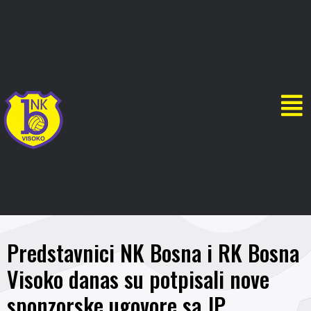
Predstavnici NK Bosna i RK Bosna
Visoko danas su potpisali nove
sponzorske ugovore sa JP