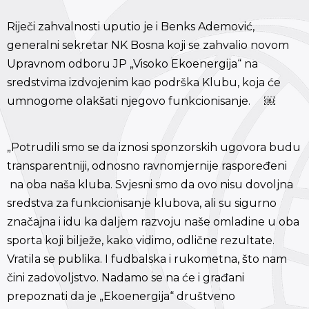
Riječi zahvalnosti uputio je i Benks Ademović,
generalni sekretar NK Bosna koji se zahvalio novom
Upravnom odboru JP „Visoko Ekoenergija“ na
sredstvima izdvojenim kao podrška Klubu, koja će
umnogome olakšati njegovo funkcionisanje. ￼
„Potrudili smo se da iznosi sponzorskih ugovora budu
transparentniji, odnosno ravnomjernije raspoređeni
na oba naša kluba. Svjesni smo da ovo nisu dovoljna
sredstva za funkcionisanje klubova, ali su sigurno
značajna i idu ka daljem razvoju naše omladine u oba
sporta koji bilježe, kako vidimo, odlične rezultate.
Vratila se publika. I fudbalska i rukometna, što nam
čini zadovoljstvo. Nadamo se na će i građani
prepoznati da je „Ekoenergija“ društveno