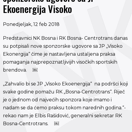
Ekoenergija Visoko
Ponedjeljak, 12 feb 2018
Predstavnici NK Bosna i RK Bosna- Centrotrans danas
su potpisali nove sponzorske ugovore sa JP „Visoko
Ekonergija“ čime je nastavljena ustaljena praksa
pomaganja najprepoznatljivijih visočkih sportskih
brendova. ￼
„Zahvalio bi se JP „Visoko Ekoenergija“ na podršci koji
svake godine pomažu RK „Bosna-Centrotrans“. Riječ
je o jednom od najvećih sponzora koje imamo i
nadam se da ćemo praksu tokom narednih godina.“-
rekao nam je Elbis Rašidović, generalni sekretar RK
Bosna-Centrotrans. ￼