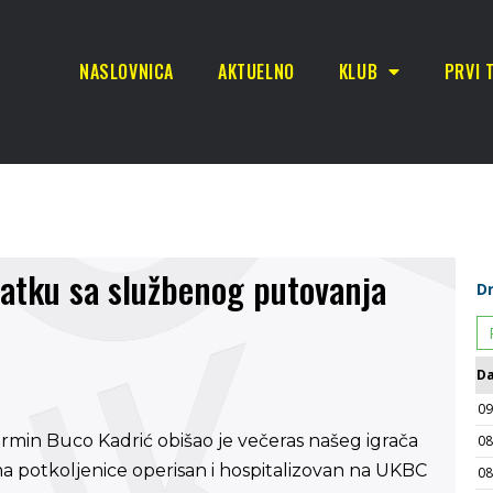
NASLOVNICA
AKTUELNO
KLUB
PRVI 
ratku sa službenog putovanja
min Buco Kadrić obišao je večeras našeg igrača
a potkoljenice operisan i hospitalizovan na UKBC