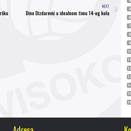
NEXT
dršku
Dino Dizdarević u idealnom timu 14-og kola
Adresa
Ko