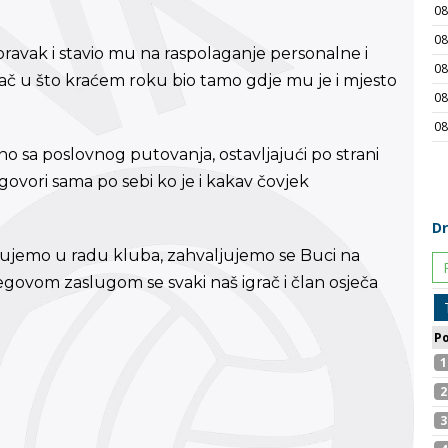
oravak i stavio mu na raspolaganje personalne i
grač u što kraćem roku bio tamo gdje mu je i mjesto
no sa poslovnog putovanja, ostavljajući po strani
govori sama po sebi ko je i kakav čovjek
stvujemo u radu kluba, zahvaljujemo se Buci na
govom zaslugom se svaki naš igrač i član osječa